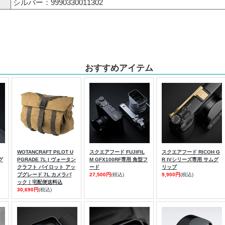
シルバー：9990330011302
おすすめアイテム
WOTANCRAFT PILOT U
スクエアフード FUJIFIL
スクエアフード RICOH G
グ
PGRADE 7L | ヴォータン
M GFX100RF専用 角型フ
R IVシリーズ専用 サムグ
クラフト パイロット アッ
ード
リップ
プグレード 7L カメラバ
27,500円
(税込)
9,900円
(税込)
ック｜宅配便送料込
30,690円
(税込)