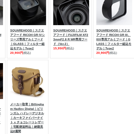
SQUAREHOOD｜スクエ
SQUAREHOOD｜スクエ
SQUAREHOOD｜スクエ
M
アフード RICOH GR IVシ
アフード｜FUJIFILM XF2
アフード RICOH GR III、
リーズ専用アルミフード
3mmF2.8 R WR専用フー
IIIX専用アルミフード｜G
｜GLASS｜フィルター組
ド（Ver.2）
LASS｜フィルター組込モ
込モデル｜Type2
15,950円
(税込)
デル｜Type2
20,900円
(税込)
20,900円
(税込)
メーカー取寄｜Billingha
ー
m Hadley Digital｜ビリ
ラ
ンガム ハドレーデジタル
｜カーキファイバーナイ
ク
ト x チョコレートレザー
｜宅配便送料込｜納期見
込8週間