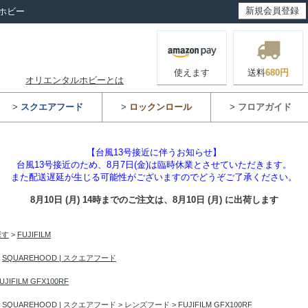
新規会員登録
ホビー
使えます
送料
680円
オリエンタルホビーとは
>
スクエアフード
>
ロックンロール
>
フロアガイド
【台風13号接近に伴うお知らせ】
台風13号接近のため、8月7日(金)は臨時休業とさせていただきます。
また配送遅延が生じる可能性がございますのでどうぞご了承ください。
8月10日 (月) 14時までのご注文は、
8月10日 (月) に出荷します
探す
>
FUJIFILM
>
SQUAREHOOD | スクエアフード
UJIFILM GFX100RF
>
SQUAREHOOD | スクエアフード
>
レンズフード
>
FUJIFILM GFX100RF