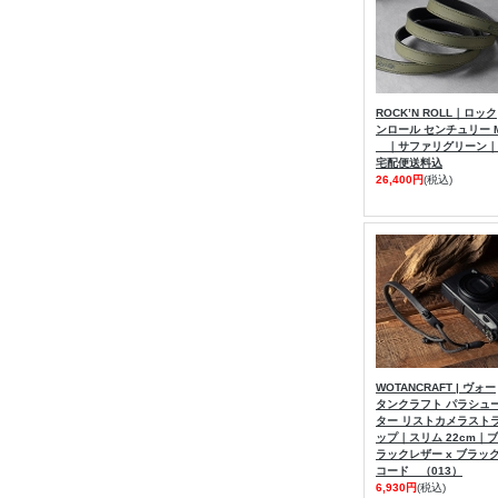
ROCK’N ROLL｜ロック
ンロール センチュリー 
｜サファリグリーン｜
宅配便送料込
26,400円
(税込)
WOTANCRAFT | ヴォー
タンクラフト パラシュ
ター リストカメラスト
ップ｜スリム 22cm｜ブ
ラックレザー x ブラッ
コード （013）
6,930円
(税込)