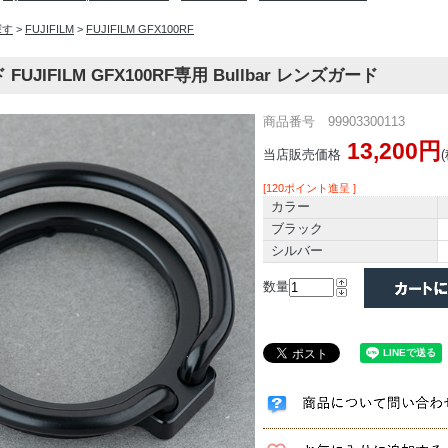
探す
>
FUJIFILM
>
FUJIFILM GFX100RF
UJIFILM GFX100RF専用 Bullbar レンズガード
商品番号 99903300113
13,200円
当店販売価格
[120ポイント進呈 ]
カラー
ブラック
シルバー
数量