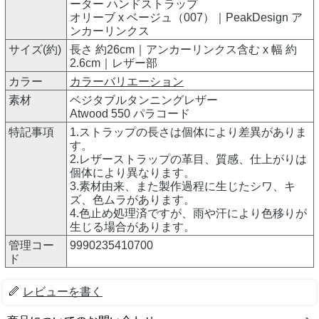
ーター ハンドストラップ
オリーブ x ベージュ（007）｜PeakDesign ア
ンカーリンクス
サイズ(約)
長さ 約26cm｜アンカーリンクス含む x 幅 約
2.6cm｜レザー部
カラー
カラーバリエーション
素材
ベジタブルタンニングレザー
Atwood 550 パラコード
特記事項
1.ストラップの長さは個体により差異がありま
す。
2.レザーストラップの革目、質感、仕上がりは
個体により異なります。
3.素材由来、また製作過程に生じたシワ、キ
ズ、色ムラがあります。
4.色止め処理済ですが、雨や汗により色移りが
生じる場合があります。
管理コー
9990235410700
ド
レビューを書く