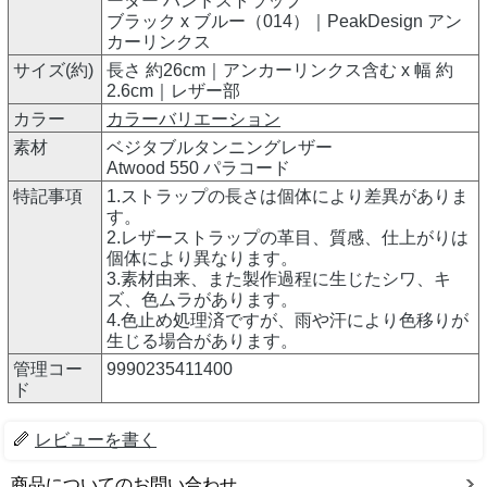
ーター ハンドストラップ
ブラック x ブルー（014）｜PeakDesign アン
カーリンクス
サイズ(約)
長さ 約26cm｜アンカーリンクス含む x 幅 約
2.6cm｜レザー部
カラー
カラーバリエーション
素材
ベジタブルタンニングレザー
Atwood 550 パラコード
特記事項
1.ストラップの長さは個体により差異がありま
す。
2.レザーストラップの革目、質感、仕上がりは
個体により異なります。
3.素材由来、また製作過程に生じたシワ、キ
ズ、色ムラがあります。
4.色止め処理済ですが、雨や汗により色移りが
生じる場合があります。
管理コー
9990235411400
ド
レビューを書く
商品についてのお問い合わせ