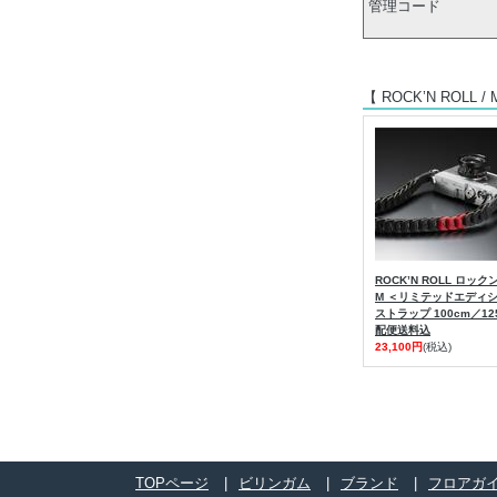
管理コード
【 ROCK’N ROLL /
ROCK’N ROLL ロッ
M ＜リミテッドエディ
ストラップ 100cm／12
配便送料込
23,100円
(税込)
TOPページ
ビリンガム
ブランド
フロアガ