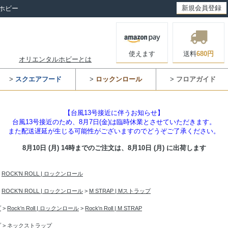
新規会員登録
ホビー
使えます
送料
680円
オリエンタルホビーとは
>
スクエアフード
>
ロックンロール
>
フロアガイド
【台風13号接近に伴うお知らせ】
台風13号接近のため、8月7日(金)は臨時休業とさせていただきます。
また配送遅延が生じる可能性がございますのでどうぞご了承ください。
8月10日 (月) 14時までのご注文は、
8月10日 (月) に出荷します
>
ROCK’N ROLL | ロックンロール
>
ROCK’N ROLL | ロックンロール
>
M STRAP | Mストラップ
プ
>
Rock'n Roll | ロックンロール
>
Rock'n Roll | M STRAP
プ
>
ネックストラップ