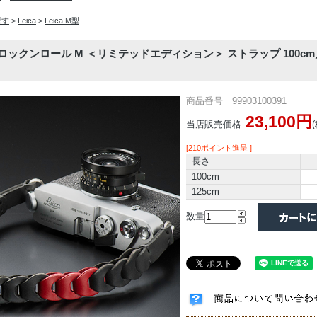
探す
>
Leica
>
Leica M型
LL ロックンロール M ＜リミテッドエディション＞ ストラップ 100c
商品番号 99903100391
23,100円
当店販売価格
[210ポイント進呈 ]
長さ
100cm
125cm
数量