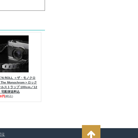
K’N ROLL ＜ザ・モノクロ
 The Monochrom＞ロック
ルストラップ 100cm／12
m｜宅配便送料込
00円
(税込)
便り