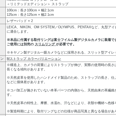
＜リミテッドエディション＞ ストラップ
100cm：長さ100cm × 幅2.1cm
125cm：長さ125cm × 幅2.1cm
レザーパッド × 2
LEICA、NIKON、OM SYSTEM／OLYMPUS、PENTAXなど、丸
に適合します。
※本品に付属する取付リングは富士フイルム製デジタルカメラに装着で
ご使用には別売の
スリムリング
が必要です。
※キヤノン製デジタル一眼カメラなどに採用される、スリット型アイレ
ョン
Mストラップ カラーバリエーション
※構造上、カメラの荷重によりストラップが伸び、実際の使用時の長さは
長くなる傾向があります。
※天然皮革を使用したハンドメイド製品のため、ストラップの長さ、仕
などに個体差があります。
※コバ加工が施されていない本革パーツの内側から、天然由来の革繊維
す。
※天然皮革の特性上、摩擦、水濡れ、汗などにより、衣類や機材へ色移
※製造時期により、取付リングなどの仕様が商品写真と異なる場合があ