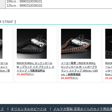
100cm：9990310039101
125cm：9990310039102
 M STRAP 】
クンロール
ROCK’N ROLL ロックンロール
メーカー取寄｜ROCK’N ROLL
ROC
ション＞
M ＜ブラック イズ ブラック＞ ス
ロックンロール M ＜シガーブラ
ーム |
5cm｜宅
トラップ ｜宅配便送料込
ウン＞ ストラップ 100cm／125
ンロー
25,300円
(税込)
cm ｜納期要確認
5c
25,300円
(税込)
23,1
イド
オリエンタルホビーとは
メルマガ登録 店長おぐらのカメラ用品