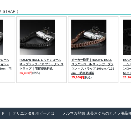
 M STRAP 】
クンロール
ROCK’N ROLL ロックンロール
メーカー取寄｜ROCK’N ROLL
ROC
ション＞
M ＜ブラック イズ ブラック＞ ス
ロックンロール M ＜シガーブラ
ーム |
5cm｜宅
トラップ ｜宅配便送料込
ウン＞ ストラップ 100cm／125
ンロー
25,300円
(税込)
cm ｜納期要確認
5c
25,300円
(税込)
23,1
イド
オリエンタルホビーとは
メルマガ登録 店長おぐらのカメラ用品