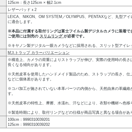
125cm：長さ125cm × 幅2.1cm
レザーパッドｘ2
LEICA、NIKON、OM SYSTEM／OLYMPUS、PENTAXなど、丸
に適合します。
※本品に付属する取付リングは富士フイルム製デジタルカメラに装着で
ご使用には別売の
スリムリング
が必要です。
※キヤノン製デジタル一眼カメラなどに採用される、スリット型アイレ
Mストラップ カラーバリエーション
※構造上、カメラの荷重によりストラップが伸び、実際の使用時の長さは
長くなる傾向があります。
※天然皮革を使用したハンドメイド製品のため、ストラップの長さ、仕
などに個体差があります。
※コバ加工が施されていない本革パーツの内側から、天然由来の革繊維
す。
※天然皮革の特性上、摩擦、水濡れ、汗などにより、衣類や機材へ色移
※製造時期により、取付リングなどの仕様が商品写真と異なる場合があ
100cm：9990310039201
125cm：9990310039202