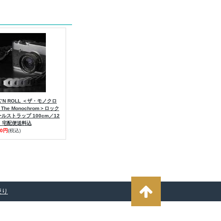
K’N ROLL ＜ザ・モノクロ
 The Monochrom＞ロック
ルストラップ 100cm／12
m｜宅配便送料込
00円
(税込)
便り