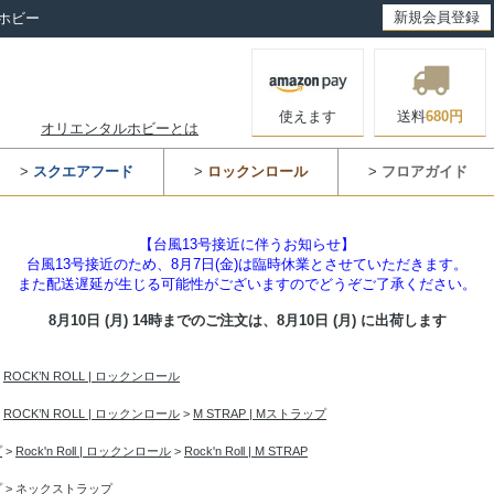
新規会員登録
ホビー
使えます
送料
680円
オリエンタルホビーとは
>
スクエアフード
>
ロックンロール
>
フロアガイド
【台風13号接近に伴うお知らせ】
台風13号接近のため、8月7日(金)は臨時休業とさせていただきます。
また配送遅延が生じる可能性がございますのでどうぞご了承ください。
8月10日 (月) 14時までのご注文は、
8月10日 (月) に出荷します
>
ROCK’N ROLL | ロックンロール
>
ROCK’N ROLL | ロックンロール
>
M STRAP | Mストラップ
プ
>
Rock'n Roll | ロックンロール
>
Rock'n Roll | M STRAP
プ
>
ネックストラップ