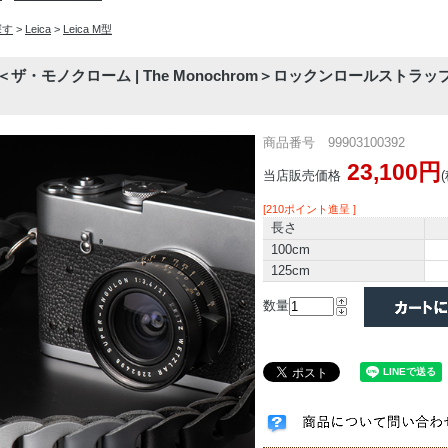
探す
>
Leica
>
Leica M型
L ＜ザ・モノクローム | The Monochrom＞ロックンロールストラップ 
商品番号 99903100392
23,100円
当店販売価格
[210ポイント進呈 ]
長さ
100cm
125cm
数量