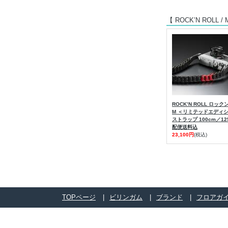
【 ROCK’N ROLL /
ROCK’N ROLL ロッ
M ＜リミテッドエディ
ストラップ 100cm／12
配便送料込
23,100円
(税込)
TOPページ
ビリンガム
ブランド
フロアガ