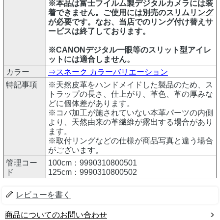
※本品は富士フイルム製デジタルカメラには装
着できません。ご使用には別売の
スリムリング
が必要です。なお、当店でのリング付け替えサ
ービスは終了しております。
※CANONデジタル一眼等のスリット型アイレ
ットには適合しません。
カラー
⇒スネーク カラーバリエーション
特記事項
※天然皮革をハンドメイドした製品のため、ス
トラップの長さ、仕上がり、革色、革の厚みな
どに個体差があります。
※コバ加工が施されていない本革パーツの内側
より、天然由来の革繊維が露出する場合があり
ます。
※取付リングなどの仕様が商品写真と違う場合
がございます。
管理コー
100cm：9990310800501
ド
125cm：9990310800502
レビューを書く
商品についてのお問い合わせ