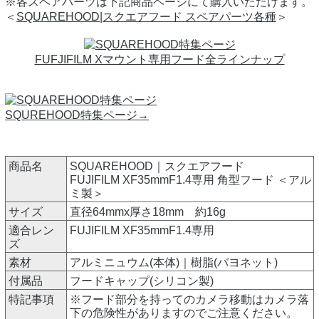
※各スペアパーツは下記商品ページにて購入いただけます。
＜
SQUAREHOOD|スクエアフード スペアパーツ各種
＞
FUFJIFILM Xマウント専用フード全ラインナップ
SQUREHOOD特集ページ→
商品名
SQUAREHOOD｜スクエアフード
FUJIFILM XF35mmF1.4専用 角型フード ＜アル
ミ製＞
サイズ
直径64mmx厚さ18mm 約16g
適合レン
FUJIFILM XF35mmF1.4専用
ズ
素材
アルミニュウム(本体)｜樹脂(バヨネット)
付属品
フードキャップ(シリコン製)
特記事項
※フード部分を持ってのカメラ移動はカメラ落
下の危険性がありますのでご注意ください。