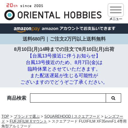
送料680円｜ご注文2万円以上送料無料
8月10日(月)14時までの注文で
8月10日(月)出荷
【台風13号接近に伴うお知らせ】
台風13号接近のため、8月7日(金)は
臨時休業とさせていただきます。
また配送遅延が生じる可能性が
ございますのでどうぞご了承ください。
商品検索
TOP
>
ブランドで選ぶ
>
SQUAREHOOD | スクエアフード
>
レンズフー
ド
>
FUFJIFILM Xマウント
> スクエアフード FUJIFILM XF35mmF1.4専用
角型アルミフード