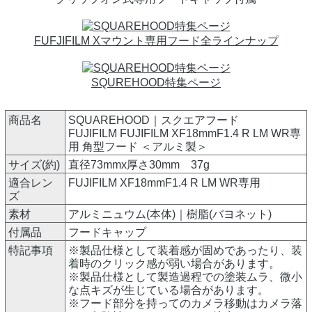
FUFJIFILM Xマウント専用フード全ラインナップ
SQUREHOOD特集ページ
商品名
SQUAREHOOD｜スクエアフード
FUJIFILM FUJIFILM XF18mmF1.4 R LM WR専
用 角型フード ＜アルミ製＞
サイズ(約)
直径73mmx厚さ30mm 37g
適合レン
FUJIFILM XF18mmF1.4 R LM WR専用
ズ
素材
アルミニュウム(本体)｜樹脂(バヨネット)
付属品
フードキャップ
特記事項
※製品仕様として装着感が固めであったり、装
着時のクリック感が弱い場合があります。
※製品仕様として製造過程での塗装ムラ、微小
な点キズが生じている場合があります。
※フード部分を持ってのカメラ移動はカメラ落