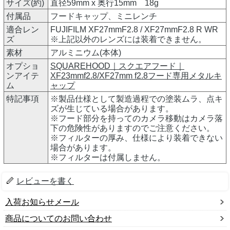
サイズ(約)
直径59mm x 奥行15mm 18g
付属品
フードキャップ、ミニレンチ
適合レン
FUJIFILM XF27mmF2.8 / XF27mmF2.8 R WR
ズ
※上記以外のレンズには装着できません。
素材
アルミニウム(本体)
オプショ
SQUAREHOOD｜スクエアフード｜
ンアイテ
XF23mmf2.8/XF27mm f2.8フード専用メタルキ
ム
ャップ
特記事項
※製品仕様として製造過程での塗装ムラ、点キ
ズが生じている場合があります。
※フード部分を持ってのカメラ移動はカメラ落
下の危険性がありますのでご注意ください。
※フィルターの厚み、仕様により装着できない
場合があります。
※フィルターは付属しません。
レビューを書く
入荷お知らせメール
商品についてのお問い合わせ