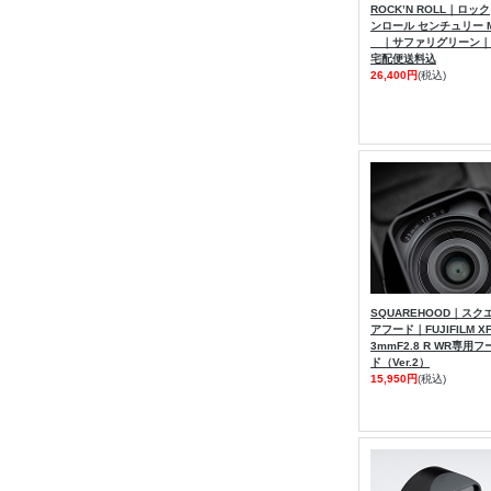
ROCK’N ROLL｜ロック
ンロール センチュリー 
｜サファリグリーン｜
宅配便送料込
26,400円
(税込)
SQUAREHOOD｜スク
アフード｜FUJIFILM X
3mmF2.8 R WR専用フ
ド（Ver.2）
15,950円
(税込)