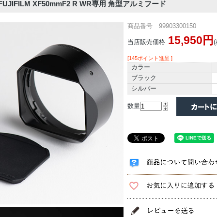
JIFILM XF50mmF2 R WR専用 角型アルミフード
商品番号 99903300150
15,950円
当店販売価格
[145ポイント進呈 ]
カラー
ブラック
シルバー
数量