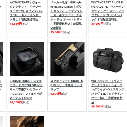
WOTANCRAFT｜ヴォー
メーカー取寄｜Billingha
WOTANCRAFT PILOT U
M
タンクラフト｜イージー
m Hadley Digital｜ビリ
PGRADE 7L | ヴォータン
ライダーV2 スリングバッ
ンガム ハドレーデジタル
クラフト パイロット アッ
グ 10L｜カメラインサー
｜カーキファイバーナイ
プグレード 7L カメラバ
ト無し｜宅配便送料込
ト x チョコレートレザー
ック｜宅配便送料込
44,550円
(税込)
｜宅配便送料込｜納期見
30,690円
(税込)
込8週間
35,640円
(税込)
エ
SQUAREHOOD｜スクエ
スクエアフード RICOH G
WOTANCRAFT｜ヴォー
F2
アフード RICOH GR IVシ
R IVシリーズ専用 サムグ
タンクラフト｜ライトニ
ー
リーズ専用アルミフード
リップ
ングライダーV2 スリング
｜GLASS｜フィルター組
9,900円
(税込)
バッグ 13L｜カメライン
込モデル｜Type2
サート無し｜宅配便送料
20,900円
(税込)
込
49,500円
(税込)