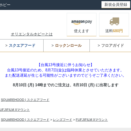
新規会員登録
ホビー
使えます
送料
680円
オリエンタルホビーとは
>
スクエアフード
>
ロックンロール
>
フロアガイド
【台風13号接近に伴うお知らせ】
台風13号接近のため、8月7日(金)は臨時休業とさせていただきます。
また配送遅延が生じる可能性がございますのでどうぞご了承ください。
8月10日 (月) 14時までのご注文は、
8月10日 (月) に出荷します
>
SQUAREHOOD | スクエアフード
UFJIFILM Xマウント
>
SQUAREHOOD | スクエアフード
>
レンズフード
>
FUFJIFILM Xマウント