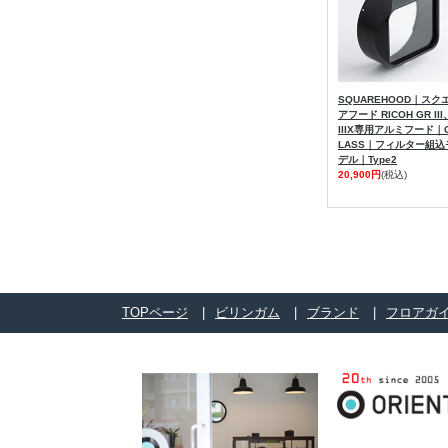
SQUAREHOOD｜スク
アフード RICOH GR III
IIIX専用アルミフード｜
LASS｜フィルター組込
デル｜Type2
20,900円
(税込)
TOPページ
ビリンガム
ブランド
フロアガ