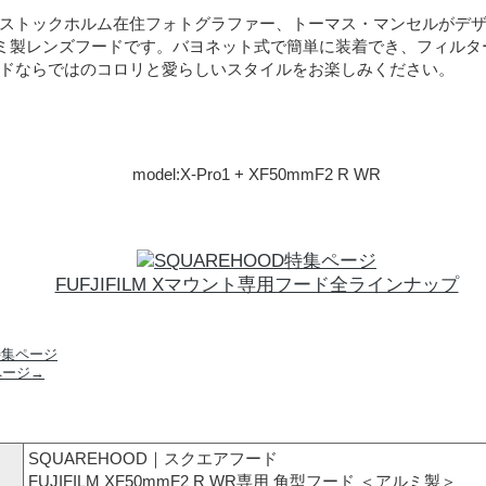
ストックホルム在住フォトグラファー、トーマス・マンセルがデザイン
ルミ製レンズフードです。バヨネット式で簡単に装着でき、フィル
ドならではのコロリと愛らしいスタイルをお楽しみください。
model:X-Pro1 + XF50mmF2 R WR
FUFJIFILM Xマウント専用フード全ラインナップ
ページ→
SQUAREHOOD｜スクエアフード
FUJIFILM XF50mmF2 R WR専用 角型フード ＜アルミ製＞