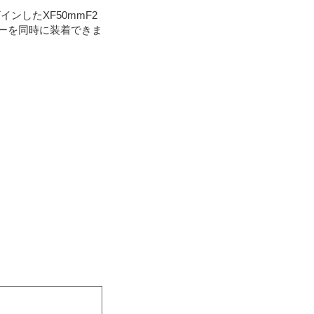
したXF50mmF2
ターを同時に装着できま