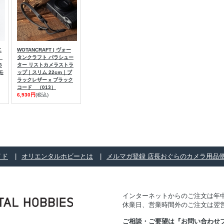
エ
WOTANCRAFT | ヴォー
、
タンクラフト パラシュー
G
ター リストカメラストラ
モ
ップ｜スリム 22cm｜ブ
ラックレザー x ブラック
コード （013）
6,930円
(税込)
イド
オリエンタルホビーとは
メルマガ登録 店長おぐらのカメラ用品
インターネットからのご注文は年中
休業日、営業時間外のご注文は翌
ご相談・ご要望は
『お問い合わせ