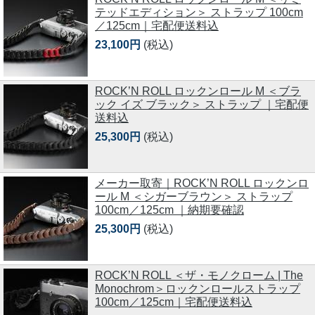
テッドエディション＞ ストラップ 100cm
／125cm｜宅配便送料込
23,100円
(税込)
ROCK’N ROLL ロックンロール M ＜ブラ
ック イズ ブラック＞ ストラップ ｜宅配便
送料込
25,300円
(税込)
メーカー取寄｜ROCK’N ROLL ロックンロ
ール M ＜シガーブラウン＞ ストラップ
100cm／125cm ｜納期要確認
25,300円
(税込)
ROCK’N ROLL ＜ザ・モノクローム | The
Monochrom＞ロックンロールストラップ
100cm／125cm｜宅配便送料込