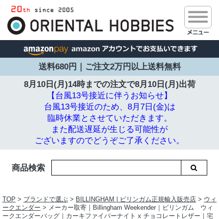
送料680円｜ご注文2万円以上送料無料
8月10日(月)14時までの注文で
8月10日(月)出荷
【台風13号接近に伴うお知らせ】
台風13号接近のため、8月7日(金)は
臨時休業とさせていただきます。
また配送遅延が生じる可能性が
ございますのでどうぞご了承ください。
商品検索
TOP
>
ブランドで選ぶ
>
BILLINGHAM | ビリンガム正規輸入販売店
>
ウィ
ークエンダー
> メーカー取寄｜Billingham Weekender｜ビリンガム ウィ
ークエンダーバッグ｜カーキファイバーナイト x チョコレートレザー｜宅