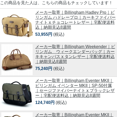
この商品を見た人は、こちらの商品もチェックしています！
メーカー取寄｜Billingham Hadley Pro｜ビ
リンガム ハドレープロ｜カーキファイバー
ナイト x チョコレートレザー｜宅配便送料
込｜納期見込8週間
53,955円
(税込)
メーカー取寄｜Billingham Weekender｜ビ
リンガム ウィークエンダーバッグ｜カー
キキャンバス x タンレザー｜宅配便送料込
｜納期見込8週間
75,240円
(税込)
メーカー取寄｜Billingham Eventer MKII｜
ビリンガム イベンター MKII｜SP-50付属
｜セージファイバーナイト x ブラックレザ
ー｜宅配便送料込｜納期見込8週間
124,740円
(税込)
メーカー取寄｜Billingham Eventer MKII｜