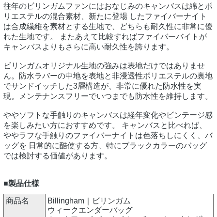
往年のビリンガムファンにはおなじみのキャンバスは綿とポ
リエステルの混合素材、新たに登場 したファイバーナイト
は合成繊維を素材とする生地で、どちらも耐久性に非常に優
れた生地です。 またあえて比較すればファイバーバイトが
キャンバスよりもさらに高い耐久性を誇ります。
ビリンガムオリジナル生地の強みは表地だけではありませ
ん。防水ラバーの中地を表地と非浸透性ポリエステルの裏地
でサンドイッチした3層構造が、非常に優れた防水性を実
現。メンテナンスフリーでいつまでも防水性を維持します。
ややソフトな手触りのキャンバスは経年変化やビンテージ感
を楽しみたい方におすすめです。 キャンバスと比べれば、
ややラフな手触りのファイバーナイトは色落ちしにくく、バ
ッグを 日常的に酷使する方、特にブラックカラーのバッグ
では検討する価値があります。
■製品仕様
商品名
Billingham｜ビリンガム
ウィークエンダーバッグ