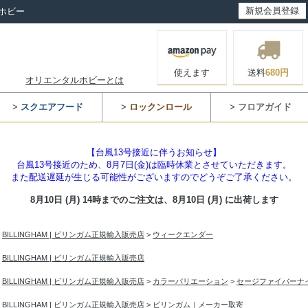
新規会員登録
ホビー
使えます
送料
680円
オリエンタルホビーとは
>
スクエアフード
>
ロックンロール
>
フロアガイド
【台風13号接近に伴うお知らせ】
台風13号接近のため、8月7日(金)は臨時休業とさせていただきます。
また配送遅延が生じる可能性がございますのでどうぞご了承ください。
8月10日 (月) 14時までのご注文は、
8月10日 (月) に出荷します
>
BILLINGHAM | ビリンガム正規輸入販売店
>
ウィークエンダー
>
BILLINGHAM | ビリンガム正規輸入販売店
>
BILLINGHAM | ビリンガム正規輸入販売店
>
カラーバリエーション
>
セージファイバーナ
>
BILLINGHAM | ビリンガム正規輸入販売店
>
ビリンガム｜メーカー取寄