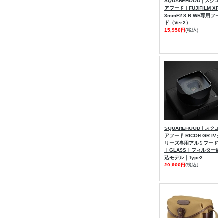
SQUAREHOOD｜スク
アフード｜FUJIFILM X
3mmF2.8 R WR専用フ
ド（Ver.2）
15,950円
(税込)
SQUAREHOOD｜スク
アフード RICOH GR IV
リーズ専用アルミフード
｜GLASS｜フィルター
込モデル｜Type2
20,900円
(税込)