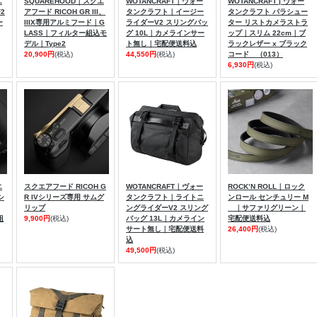
エ
SQUAREHOOD｜スクエ
WOTANCRAFT｜ヴォー
WOTANCRAFT | ヴォー
F2
アフード RICOH GR III、
タンクラフト｜イージー
タンクラフト パラシュー
ー
IIIX専用アルミフード｜G
ライダーV2 スリングバッ
ター リストカメラストラ
LASS｜フィルター組込モ
グ 10L｜カメラインサー
ップ｜スリム 22cm｜ブ
デル｜Type2
ト無し｜宅配便送料込
ラックレザー x ブラック
20,900円
(税込)
44,550円
(税込)
コード （013）
6,930円
(税込)
エ
スクエアフード RICOH G
WOTANCRAFT｜ヴォー
ROCK’N ROLL｜ロック
シ
R IVシリーズ専用 サムグ
タンクラフト｜ライトニ
ンロール センチュリー M
リップ
ングライダーV2 スリング
｜サファリグリーン｜
組
9,900円
(税込)
バッグ 13L｜カメライン
宅配便送料込
サート無し｜宅配便送料
26,400円
(税込)
込
49,500円
(税込)