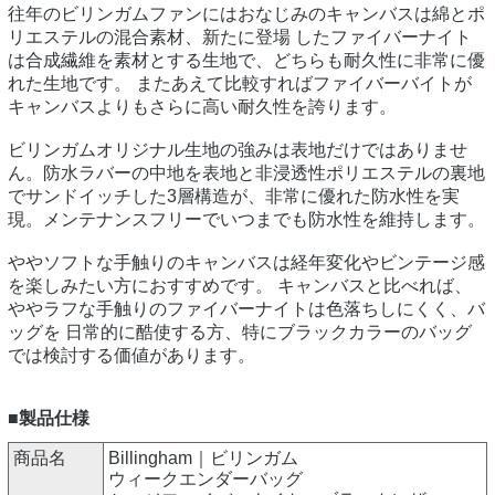
往年のビリンガムファンにはおなじみのキャンバスは綿とポ
リエステルの混合素材、新たに登場 したファイバーナイト
は合成繊維を素材とする生地で、どちらも耐久性に非常に優
れた生地です。 またあえて比較すればファイバーバイトが
キャンバスよりもさらに高い耐久性を誇ります。
ビリンガムオリジナル生地の強みは表地だけではありませ
ん。防水ラバーの中地を表地と非浸透性ポリエステルの裏地
でサンドイッチした3層構造が、非常に優れた防水性を実
現。メンテナンスフリーでいつまでも防水性を維持します。
ややソフトな手触りのキャンバスは経年変化やビンテージ感
を楽しみたい方におすすめです。 キャンバスと比べれば、
ややラフな手触りのファイバーナイトは色落ちしにくく、バ
ッグを 日常的に酷使する方、特にブラックカラーのバッグ
では検討する価値があります。
■製品仕様
商品名
Billingham｜ビリンガム
ウィークエンダーバッグ