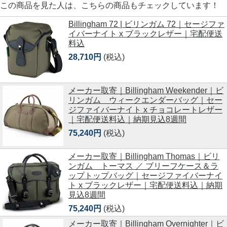
この商品を見た人は、こちらの商品もチェックしています！
Billingham 72 | ビリンガム 72｜セージファ
イバーナイト x ブラックレザー｜宅配便送
料込
28,710円
(税込)
メーカー取寄｜Billingham Weekender｜ビ
リンガム ウィークエンダーバッグ｜セー
ジファイバーナイト x チョコレートレザー
｜宅配便送料込｜納期見込8週間
75,240円
(税込)
メーカー取寄｜Billingham Thomas｜ビリ
ンガム トーマス ／ ブリーフケース＆ラ
ップトップバッグ｜セージファイバーナイ
ト x ブラックレザー｜宅配便送料込｜納期
見込8週間
75,240円
(税込)
メーカー取寄｜Billingham Overnighter｜ビ