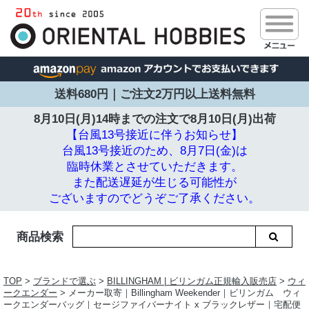
送料680円｜ご注文2万円以上送料無料
8月10日(月)14時までの注文で
8月10日(月)出荷
【台風13号接近に伴うお知らせ】
台風13号接近のため、8月7日(金)は
臨時休業とさせていただきます。
また配送遅延が生じる可能性が
ございますのでどうぞご了承ください。
商品検索
TOP
>
ブランドで選ぶ
>
BILLINGHAM | ビリンガム正規輸入販売店
>
ウィ
ークエンダー
> メーカー取寄｜Billingham Weekender｜ビリンガム ウィ
ークエンダーバッグ｜セージファイバーナイト x ブラックレザー｜宅配便