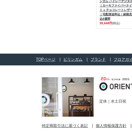
ンガム ハドレーデジタ
｜カーキファイバーナイ
ト x チョコレートレザ
｜宅配便送料込｜納期見
込8週間
35,640円
(税込)
TOPページ
ビリンガム
ブランド
フロアガ
定休｜水土日祝
特定商取引法に基づく表記
個人情報保護方針