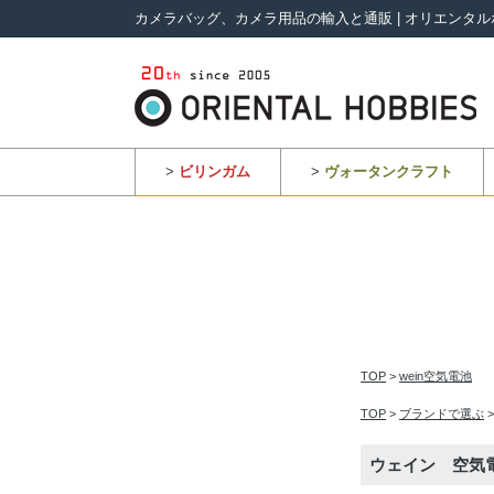
カメラバッグ、カメラ用品の輸入と通販 | オリエンタル
>
ビリンガム
>
ヴォータンクラフト
TOP
>
wein空気電池
TOP
>
ブランドで選ぶ
ウェイン 空気電