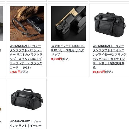
WOTANCRAFT | ヴォー
スクエアフード RICOH G
WOTANCRAFT｜ヴォー
M
タンクラフト パラシュー
R IVシリーズ専用 サムグ
タンクラフト｜ライトニ
ター リストカメラストラ
リップ
ングライダーV2 スリング
ップ｜スリム 22cm｜ブ
9,900円
(税込)
バッグ 13L｜カメライン
ラックレザー x ブラック
サート無し｜宅配便送料
コード （013）
込
6,930円
(税込)
49,500円
(税込)
a
WOTANCRAFT｜ヴォー
タンクラフト｜イージー