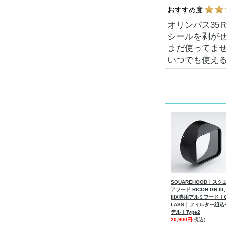
おすすめ度
オリンパス35
シールを剥が
まだ使ってま
いつでも使え
SQUAREHOOD｜スク
アフード RICOH GR III
IIIX専用アルミフード｜
LASS｜フィルター組込
デル｜Type2
20,900円
(税込)