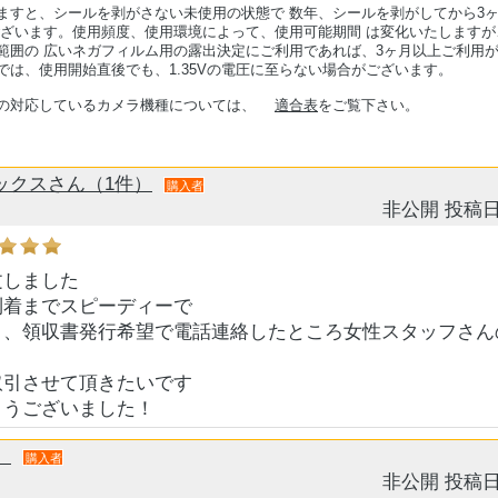
ますと、シールを剥がさない未使用の状態で 数年、シールを剥がしてから3
ございます。使用頻度、使用環境によって、使用可能期間 は変化いたします
範囲の 広いネガフィルム用の露出決定にご利用であれば、3ヶ月以上ご利用が
では、使用開始直後でも、1.35Vの電圧に至らない場合がございます。
池の対応しているカメラ機種については、
適合表
をご覧下さい。
ックスさん（1件）
購入者
非公開
投稿日
文しました
到着までスピーディーで
く、領収書発行希望で電話連絡したところ女性スタッフさん
取引させて頂きたいです
とうございました！
）
購入者
非公開
投稿日