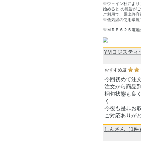
※ウェイン社により
始めると の報告が
ご利用で、露出許容
※低気温の使用環境
※ＭＲＢ６２５電
YMロジスティ
おすすめ度
今回初めて注
注文から商品
梱包状態も良
く
今後も是非お
ご対応ありが
しんさん（1件