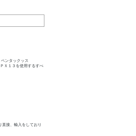
。
＊ペンタックッス
るいはＰＸ１３を使用するすべ
り直接、輸入をしており