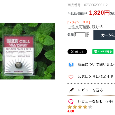
商品番号 0750062006112
1,320円
当店販売価格
(税
[12ポイント進呈 ]
ご注文可能数 残り:5
数量
(2件)