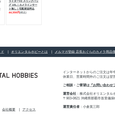
ル
ライダーV2 スリングバッ
グ 10L｜カメラインサー
ー
ト無し｜宅配便送料込
44,550円
(税込)
イド
オリエンタルホビーとは
メルマガ登録 店長おぐらのカメラ用品
インターネットからのご注文は年中
休業日、営業時間外のご注文は翌
ご相談・ご要望は
『お問い合わせ
運営会社
：株式会社オリエンタル
〒903-0821 沖縄県那覇市首里儀保町 
運営責任者
：小倉英三郎
会社概要
アクセス