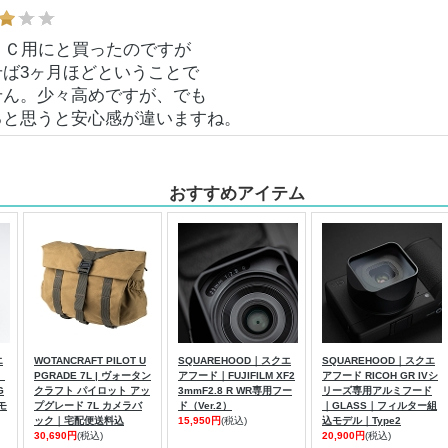
ＲＣ用にと買ったのですが
せば3ヶ月ほどということで
せん。少々高めですが、でも
ると思うと安心感が違いますね。
おすすめアイテム
エ
WOTANCRAFT PILOT U
SQUAREHOOD｜スクエ
SQUAREHOOD｜スクエ
、
PGRADE 7L | ヴォータン
アフード｜FUJIFILM XF2
アフード RICOH GR IVシ
G
クラフト パイロット アッ
3mmF2.8 R WR専用フー
リーズ専用アルミフード
モ
プグレード 7L カメラバ
ド（Ver.2）
｜GLASS｜フィルター組
ック｜宅配便送料込
15,950円
(税込)
込モデル｜Type2
30,690円
(税込)
20,900円
(税込)