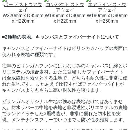
ポーラ ストウアウ
コンパクト ストウ
エアライン ストウ
ェイ
アウェイ
アウェイ
W220mm x D85mm
W185mm x D80mm
W180mm x D80mm
x H220mm
x H220mm
x H250mm
■2種類の表地、キャンバスとファイバーナイトについて
キャンバスとファイバーナイトはビリンガムバッグの表面に
使われる表地の種類です。
往年のビリンガムファンにはおなじみのキャンバスは綿とポ
リエステルの混合素材、新たに登場 したファイバーナイト
は合成繊維を素材とする生地で、どちらも耐久性に非常に優
れた生地です。 またあえて比較すればファイバーバイトが
キャンバスよりもさらに高い耐久性を誇ります。
ビリンガムオリジナル生地の強みは表地だけではありませ
ん。防水ラバーの中地を表地と非浸透性ポリエステルの裏地
でサンドイッチした3層構造が、非常に優れた防水性を実
現。メンテナンスフリーでいつまでも防水性を維持します。