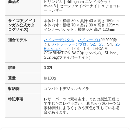
商品名
ビリンガム｜Billingham エンドポケット
Avea 3｜セージファイバーナイト x チョコレ
ートレザー
サイズ(約／ビリ
本体外寸：横幅 80 × 奥行 40 × 高さ 150mm
ンガム公式カタ
本体内寸：横幅 70 × 奥行 30 × 高さ 125mm
ログサイズ)
インナーポケット：横幅 60× 高さ 120mm
適合モデル
ハドレーデジタル
、
ハドレープロ
(※2020除
く)、
ハドレーラージプロ
、
S2
、
S3
、S4、
25
Rucksack
、L2、f2.8、f1.4、LEICA M
COMBINATION BAG(キャンバス)、SL bag、
SL2 bag(ファイバーナイト)
容量
0.32L
重量
約100g
収納例
コンパクトデジタルカメラ
特記事項
レザーパーツは素材由来、または製造工程に
て生じたスレやキズが、 真ちゅう製パーツは
素材特性によるくすみや変色が生じている場
合があります。