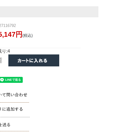
7116792
5,147円
(税込)
り:4