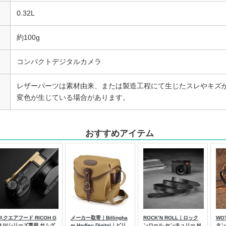
0.32L
約100g
コンパクトデジタルカメラ
レザーパーツは素材由来、または製造工程にて生じたスレやキズが
変色が生じている場合があります。
おすすめアイテム
スクエアフード RICOH G
メーカー取寄｜Billingha
ROCK’N ROLL｜ロック
WOT
R IVシリーズ専用 サムグ
m Hadley Digital｜ビリ
ンロール センチュリー M
タン