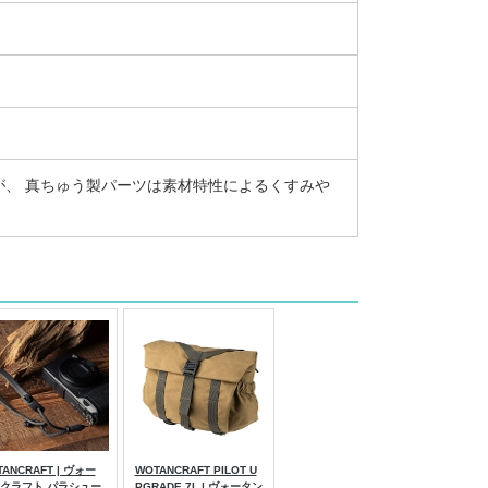
、 真ちゅう製パーツは素材特性によるくすみや
ANCRAFT | ヴォー
WOTANCRAFT PILOT U
クラフト パラシュー
PGRADE 7L | ヴォータン