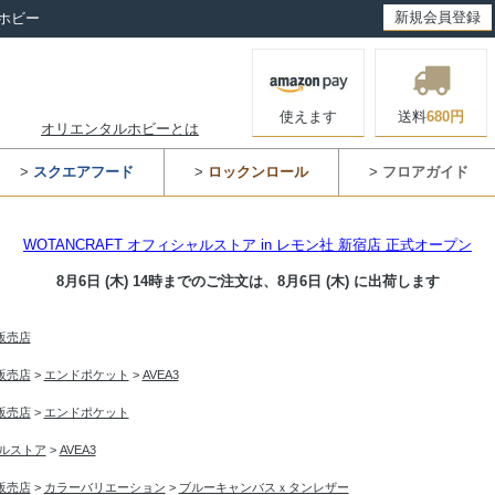
新規会員登録
ホビー
使えます
送料
680円
オリエンタルホビーとは
>
スクエアフード
>
ロックンロール
>
フロアガイド
WOTANCRAFT オフィシャルストア in レモン社 新宿店 正式オープン
8月6日 (木) 14時までのご注文は、
8月6日 (木) に出荷します
入販売店
入販売店
>
エンドポケット
>
AVEA3
入販売店
>
エンドポケット
シャルストア
>
AVEA3
入販売店
>
カラーバリエーション
>
ブルーキャンバスｘタンレザー