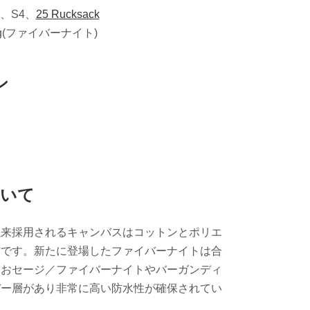
、S4、
25 Rucksack
 bag(ファイバーナイト)
ン
ついて
以来採用されるキャンバスはコットンとポリエ
材です。新たに登場したファイバーナイトは合
なおセージ／ファイバーナイトやバーガンディ
バー層があり非常に高い防水性が確保されてい