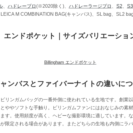
ル
、
ハドレープロ
(※2020除く)、
ハドレーラージプロ
、
S2
、
S3
4、LEICA M COMBINATION BAG(キャンバス)、SL bag、SL2
エンドポケット｜サイズバリエーショ
Billingham エンドポケット
ャンバスとファイバーナイトの違いに
もビリンガムバッグの一番外側に使われている生地です。創業
るとややソフトな手触り。ビリンガムファンにはおなじみの素
います。使用頻度が高く、ヘビーな撮影環境に適しています。
地が限定される場合があります。またどちらの生地も内側にラ