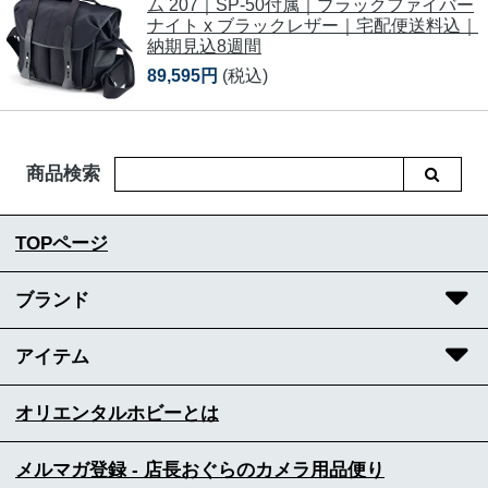
ム 207｜SP-50付属｜ブラックファイバー
ナイト x ブラックレザー｜宅配便送料込｜
納期見込8週間
89,595円
(税込)
商品検索
TOPページ
ブランド
アイテム
オリエンタルホビーとは
メルマガ登録 - 店長おぐらのカメラ用品便り