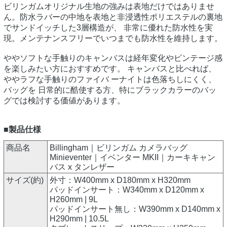
ビリンガムオリジナル生地の強みは表地だけではありませ
ん。防水ラバーの中地を表地と非浸透性ポリエステルの裏地
でサンドイッチした3層構造が、 非常に優れた防水性を実
現。メンテナンスフリーでいつまでも防水性を維持します。
ややソフトな手触りのキャンバスは経年変化やビンテージ感
を楽しみたい方におすすめです。 キャンバスと比べれば、
ややラフな手触りのファイバ ーナイトは色落ちしにくく、
バッグを 日常的に酷使する方、特にブラックカラーのバッ
グでは検討する価値があります。
■製品仕様
商品名
Billingham｜ビリンガム カメラバッグ
Minieventer｜イベンター MKII｜カーキキャン
バス x タンレザー
サイズ(約)
外寸：W400mm x D180mm x H320mm
パッドインサート：W340mm x D120mm x
H260mm | 9L
パッドインサート無し：W390mm x D140mm x
H290mm | 10.5L