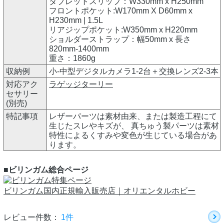
タブレットスリップ：W330mm x H250mm
フロントポケット:W170mm X D60mm x
H230mm | 1.5L
リアジップポケット:W350mm x H220mm
ショルダーストラップ：幅50mm x 長さ
820mm-1400mm
重さ：1860g
収納例
小-中型デジタルカメラ1-2台＋交換レンズ2-3本
対応アク
ラゲッジターリー
セサリー
(別売)
特記事項
レザーパーツは素材由来、または製造工程にて
生じたスレやキズが、 真ちゅう製パーツは素材
特性によるくすみや変色が生じている場合があ
ります。
■ビリンガム総合ページ
ビリンガム国内正規輸入販売店｜オリエンタルホビー
レビュー件数：
1件