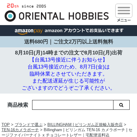
送料680円｜ご注文2万円以上送料無料
8月10日(月)14時までの注文で
8月10日(月)出荷
【台風13号接近に伴うお知らせ】
台風13号接近のため、8月7日(金)は
臨時休業とさせていただきます。
また配送遅延が生じる可能性が
ございますのでどうぞご了承ください。
商品検索
TOP
>
ブランドで選ぶ
>
BILLINGHAM | ビリンガム正規輸入販売店
>
TEN-16カメラポーチ
> Billingham | ビリンガム TEN-16 カメラポーチ | セ
ージファイバーナイト x チョコレートレザー｜宅配便送料込