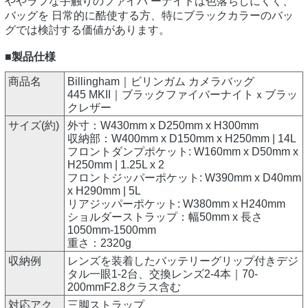
ややラフな手触りのファイバ ーナイトは色落ちしにくく、
バッグを 日常的に酷使する方、特にブラックカラーのバッ
グでは検討する価値があります。
■製品仕様
商品名
Billingham｜ビリンガム カメラバッグ
445 MKII｜ブラックファイバーナイトｘブラッ
クレザー
サイズ(約)
外寸：W430mm x D250mm x H300mm
収納部：W400mm x D150mm x H250mm | 14L
フロントダンプポケット: W160mm x D50mm x
H250mm | 1.25L x 2
フロントジッパーポケット: W390mm x D40mm
x H290mm | 5L
リアジッパーポケット: W380mm x H240mm
ショルダーストラップ：幅50mm x 長さ
1050mm-1500mm
重さ：2320g
収納例
レンズを装着したバッテリーグリップ付きデジ
タル一眼1-2台、交換レンズ2-4本｜70-
200mmF2.8クラス含む
対応アク
三脚ストラップ