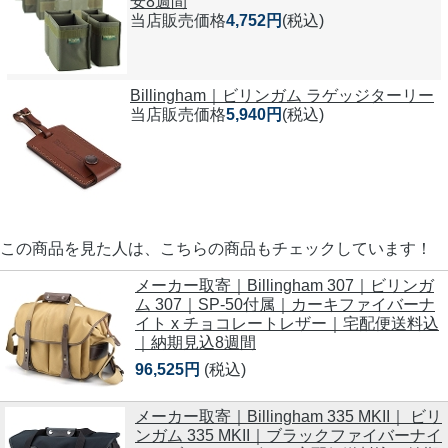
安8週間
当店販売価格
4,752円
(税込)
Billingham｜ビリンガム ラゲッジターリー
当店販売価格
5,940円
(税込)
この商品を見た人は、こちらの商品もチェックしています！
メーカー取寄｜Billingham 307｜ビリンガ
ム 307｜SP-50付属｜カーキファイバーナ
イト x チョコレートレザー｜宅配便送料込
｜納期見込8週間
96,525円
(税込)
メーカー取寄｜Billingham 335 MKII｜ ビリ
ンガム 335 MKII｜ブラックファイバーナイ