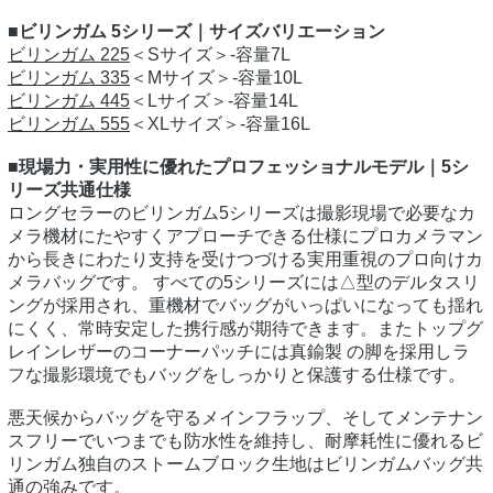
■ビリンガム 5シリーズ｜サイズバリエーション
ビリンガム 225
＜Sサイズ＞‐容量7L
ビリンガム 335
＜Mサイズ＞‐容量10L
ビリンガム 445
＜Lサイズ＞‐容量14L
ビリンガム 555
＜XLサイズ＞‐容量16L
■現場力・実用性に優れたプロフェッショナルモデル｜5シ
リーズ共通仕様
ロングセラーのビリンガム5シリーズは撮影現場で必要なカ
メラ機材にたやすくアプローチできる仕様にプロカメラマン
から長きにわたり支持を受けつづける実用重視のプロ向けカ
メラバッグです。 すべての5シリーズには△型のデルタスリ
ングが採用され、重機材でバッグがいっぱいになっても揺れ
にくく、常時安定した携行感が期待できます。またトップグ
レインレザーのコーナーパッチには真鍮製 の脚を採用しラ
フな撮影環境でもバッグをしっかりと保護する仕様です。
悪天候からバッグを守るメインフラップ、そしてメンテナン
スフリーでいつまでも防水性を維持し、耐摩耗性に優れるビ
リンガム独自のストームブロック生地はビリンガムバッグ共
通の強みです。