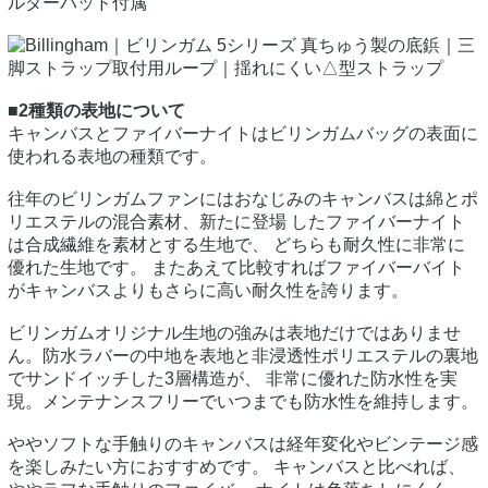
ルダーパッド付属
真ちゅう製の底鋲｜三
脚ストラップ取付用ループ｜揺れにくい△型ストラップ
■2種類の表地について
キャンバスとファイバーナイトはビリンガムバッグの表面に
使われる表地の種類です。
往年のビリンガムファンにはおなじみのキャンバスは綿とポ
リエステルの混合素材、新たに登場 したファイバーナイト
は合成繊維を素材とする生地で、 どちらも耐久性に非常に
優れた生地です。 またあえて比較すればファイバーバイト
がキャンバスよりもさらに高い耐久性を誇ります。
ビリンガムオリジナル生地の強みは表地だけではありませ
ん。防水ラバーの中地を表地と非浸透性ポリエステルの裏地
でサンドイッチした3層構造が、 非常に優れた防水性を実
現。メンテナンスフリーでいつまでも防水性を維持します。
ややソフトな手触りのキャンバスは経年変化やビンテージ感
を楽しみたい方におすすめです。 キャンバスと比べれば、