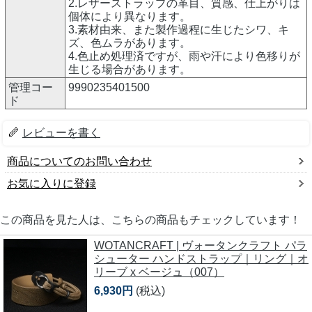
2.レザーストラップの革目、質感、仕上がりは
個体により異なります。
3.素材由来、また製作過程に生じたシワ、キ
ズ、色ムラがあります。
4.色止め処理済ですが、雨や汗により色移りが
生じる場合があります。
管理コー
9990235401500
ド
レビューを書く
商品についてのお問い合わせ
お気に入りに登録
この商品を見た人は、こちらの商品もチェックしています！
WOTANCRAFT | ヴォータンクラフト パラ
シューター ハンドストラップ｜リング｜オ
リーブ x ベージュ（007）
6,930円
(税込)