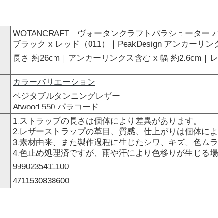
WOTANCRAFT｜ヴォータンクラフトパラシューター
ブラック x レッド（011）｜PeakDesign アンカーリン
長さ 約26cm｜アンカーリンクス含む x 幅 約2.6cm｜
カラーバリエーション
ベジタブルタンニングレザー
Atwood 550 パラコード
1.ストラップの長さは個体により差異があります。
2.レザーストラップの革目、質感、仕上がりは個体に
3.素材由来、また製作過程に生じたシワ、キズ、色ム
4.色止め処理済ですが、雨や汗により色移りが生じる
9990235411100
4711530838600