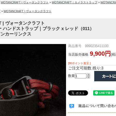
>
WOTANCRAFT | ヴォータンクラフト
>
WOTANCRAFT｜カメラストラップ
>
WOTANC
プ
>
WOTANCRAFT | ヴォータンクラフト
FT | ヴォータンクラフト
 ハンドストラップ｜ブラック x レッド（011）
n アンカーリンクス
商品番号 9990235411100
9,900円
当店販売価格
(税
[90ポイント進呈 ]
ご注文可能数 残り:3
数量