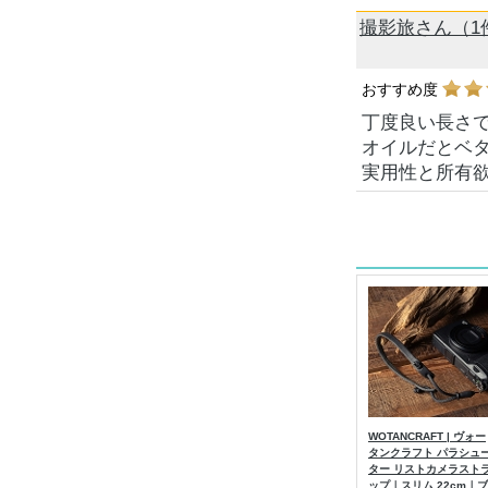
撮影旅さん（1
おすすめ度
丁度良い長さ
オイルだとベ
実用性と所有
WOTANCRAFT | ヴォー
タンクラフト パラシュ
ター リストカメラスト
ップ｜スリム 22cm｜ブ