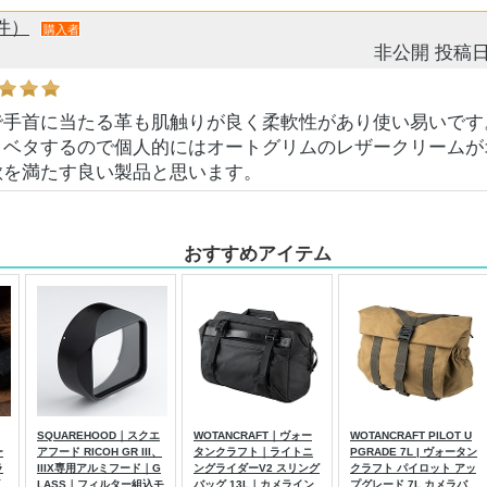
件）
購入者
非公開
投稿日
で手首に当たる革も肌触りが良く柔軟性があり使い易いです
タベタするので個人的にはオートグリムのレザークリームが
欲を満たす良い製品と思います。
おすすめアイテム
SQUAREHOOD｜スクエ
WOTANCRAFT｜ヴォー
WOTANCRAFT PILOT U
ー
アフード RICOH GR III、
タンクラフト｜ライトニ
PGRADE 7L | ヴォータン
ラ
IIIX専用アルミフード｜G
ングライダーV2 スリング
クラフト パイロット アッ
LASS｜フィルター組込モ
バッグ 13L｜カメライン
プグレード 7L カメラバ