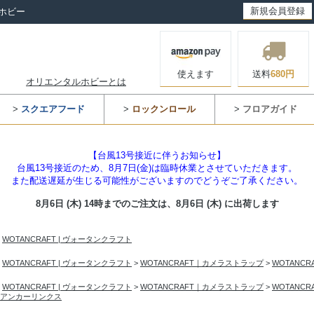
新規会員登録
ホビー
使えます
送料
680円
オリエンタルホビーとは
>
スクエアフード
>
ロックンロール
>
フロアガイド
【台風13号接近に伴うお知らせ】
台風13号接近のため、8月7日(金)は臨時休業とさせていただきます。
また配送遅延が生じる可能性がございますのでどうぞご了承ください。
8月6日 (木) 14時までのご注文は、
8月6日 (木) に出荷します
>
WOTANCRAFT | ヴォータンクラフト
>
WOTANCRAFT | ヴォータンクラフト
>
WOTANCRAFT｜カメラストラップ
>
WOTANC
>
WOTANCRAFT | ヴォータンクラフト
>
WOTANCRAFT｜カメラストラップ
>
WOTANC
アンカーリンクス