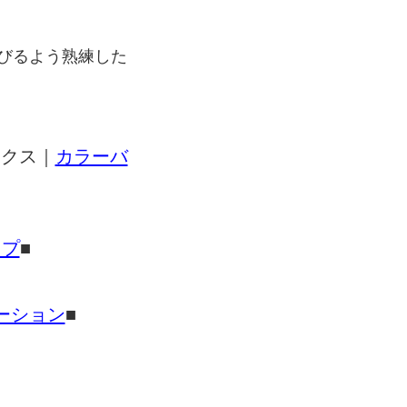
びるよう熟練した
ンクス｜
カラーバ
イプ
■
ーション
■