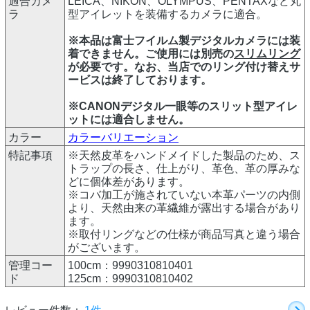
適合カメ
LEICA、NIKON、OLYMPUS、PENTAXなど丸
ラ
型アイレットを装備するカメラに適合。
※本品は富士フイルム製デジタルカメラには装
着できません。ご使用には別売の
スリムリング
が必要です。なお、当店でのリング付け替えサ
ービスは終了しております。
※CANONデジタル一眼等のスリット型アイレ
ットには適合しません。
カラー
カラーバリエーション
特記事項
※天然皮革をハンドメイドした製品のため、ス
トラップの長さ、仕上がり、革色、革の厚みな
どに個体差があります。
※コバ加工が施されていない本革パーツの内側
より、天然由来の革繊維が露出する場合があり
ます。
※取付リングなどの仕様が商品写真と違う場合
がございます。
管理コー
100cm：9990310810401
ド
125cm：9990310810402