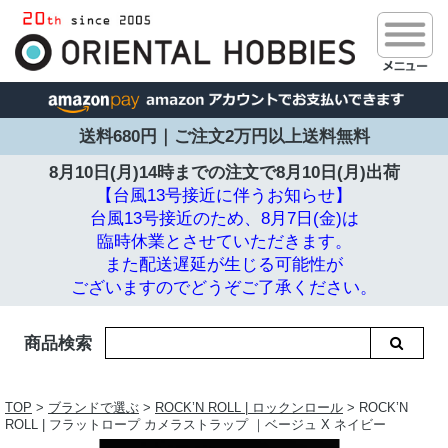
送料680円｜ご注文2万円以上送料無料
8月10日(月)14時までの注文で
8月10日(月)出荷
【台風13号接近に伴うお知らせ】
台風13号接近のため、8月7日(金)は
臨時休業とさせていただきます。
また配送遅延が生じる可能性が
ございますのでどうぞご了承ください。
商品検索
TOP
>
ブランドで選ぶ
>
ROCK’N ROLL | ロックンロール
> ROCK’N
ROLL | フラットロープ カメラストラップ ｜ベージュ X ネイビー