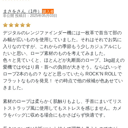
まさをさん（1件）
購入者
非公開 投稿日：2025年05月03日
デジタルのレンジファインダー機には一枚革で首当て部の
み幅が広いものを使用していました。それはそれでお気に
入りなのですが、これからの季節もう少しカジュアルにし
たいと思い、ロープ素材のものを考えてみました。
色々と見ていくと、ほとんどが丸断面のロープ。1kg超えの
愛機ではやはり肩・首への負担が大きそう。ならばいっそ
ロープ2本のもの？ などと思っていたら ROCK’N ROLL で
フラットなものを発見！ その時点で他の候補が色あせてい
きました。
素材のロープは柔らかく肌触りもよし、手首にまいてリス
トストラップ風に使用してもストレスを感じません。カメ
ラをバッグに収める場合にもかさばらず快適です。