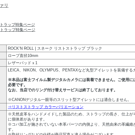
ァリ
ストラップ特集ページ
ROCK’N ROLL | スネーク リストストラップ ブラック
ロープ直径10mm
レザーパッドｘ1
LEICA、NIKON、OLYMPUS、PENTAXなど丸型アイレットを装備す
※本品は富士フイルム製デジタルカメラには装着できません。ご使用に
必要です。
なお、当店でのリング付け替えサービスは終了しております。
※CANONデジタル一眼等のスリット型アイレットには適合しません。
⇒リストストラップ カラーバリエーション
※天然皮革をハンドメイドした製品のため、ストラップの長さ、仕上が
に個体差があります。
※コバ加工が施されていない本革パーツの内側より、天然由来の革繊維
す。
※取付リングなどの仕様が商品写真と違う場合がございます。