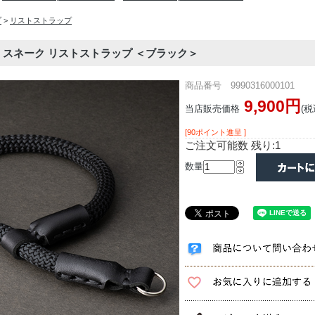
プ
>
リストストラップ
LL | スネーク リストストラップ ＜ブラック＞
商品番号 9990316000101
9,900円
当店販売価格
(税
[90ポイント進呈 ]
ご注文可能数 残り:1
数量