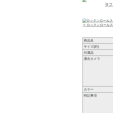
サフ
⇒ ロックンロール
商品名
サイズ(約)
付属品
適合カメラ
カラー
特記事項