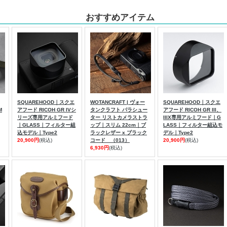
おすすめアイテム
SQUAREHOOD｜スクエ
WOTANCRAFT | ヴォー
SQUAREHOOD｜スクエ
M
アフード RICOH GR IVシ
タンクラフト パラシュー
アフード RICOH GR III、
リーズ専用アルミフード
ター リストカメラストラ
IIIX専用アルミフード｜G
｜GLASS｜フィルター組
ップ｜スリム 22cm｜ブ
LASS｜フィルター組込モ
込モデル｜Type2
ラックレザー x ブラック
デル｜Type2
20,900円
(税込)
コード （013）
20,900円
(税込)
6,930円
(税込)