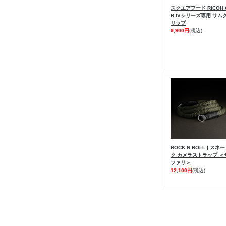
スクエアフード RICOH 
R IVシリーズ専用 サム
リップ
9,900円
(税込)
ROCK’N ROLL | スネー
ク カメラストラップ ＜
ファリ＞
12,100円
(税込)