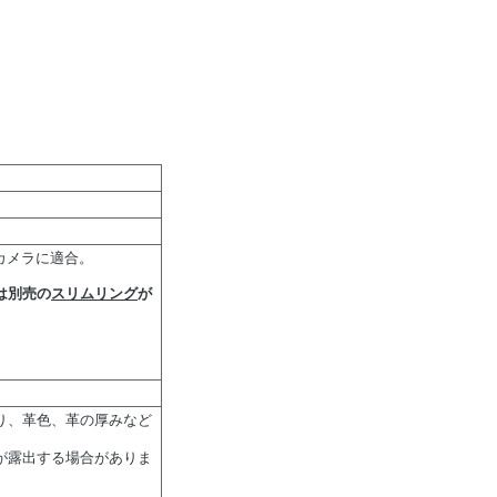
るカメラに適合。
は別売の
スリムリング
が
り、革色、革の厚みなど
が露出する場合がありま