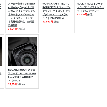
G
メーカー取寄｜Billingha
WOTANCRAFT PILOT U
ROCK’N ROLL | フラッ
グ
m Hadley Digital｜ビリ
PGRADE 7L | ヴォータン
トロープ カメラストラッ
ンガム ハドレーデジタル
クラフト パイロット アッ
プ ｜シルバーグレイ
｜カーキファイバーナイ
プグレード 7L カメラバ
13,200円
(税込)
ト x チョコレートレザー
ック｜宅配便送料込
｜宅配便送料込｜納期見
30,690円
(税込)
込8週間
35,640円
(税込)
SQUAREHOOD｜スクエ
サ
アフード｜FUJIFILM XF2
3mmF2.8 R WR専用フー
ド（Ver.2）
15,950円
(税込)