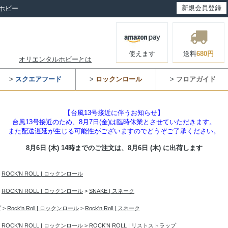
新規会員登録
ホビー
使えます
送料
680円
オリエンタルホビーとは
>
スクエアフード
>
ロックンロール
>
フロアガイド
【台風13号接近に伴うお知らせ】
台風13号接近のため、8月7日(金)は臨時休業とさせていただきます。
また配送遅延が生じる可能性がございますのでどうぞご了承ください。
8月6日 (木) 14時までのご注文は、
8月6日 (木) に出荷します
>
ROCK’N ROLL | ロックンロール
>
ROCK’N ROLL | ロックンロール
>
SNAKE | スネーク
プ
>
Rock'n Roll | ロックンロール
>
Rock'n Roll | スネーク
>
ROCK’N ROLL | ロックンロール
>
ROCK’N ROLL | リストストラップ