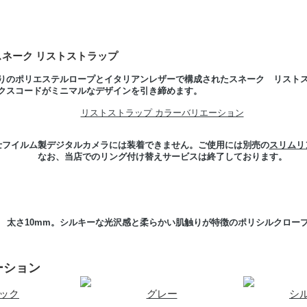
L スネーク リストストラップ
りのポリエステルロープとイタリアンレザーで構成されたスネーク リストス
クスコードがミニマルなデザインを引き締めます。
リストストラップ カラーバリエーション
士フイルム製デジタルカメラには装着できません。ご使用には別売の
スリムリ
なお、当店でのリング付け替えサービスは終了しております。
太さ10mm。シルキーな光沢感と柔らかい肌触りが特徴のポリシルクロー
ーション
ック
グレー
シ