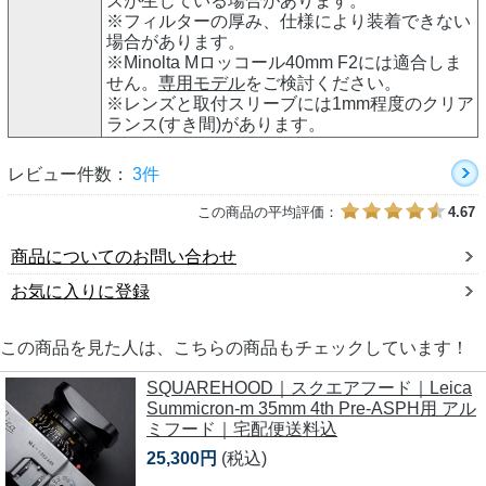
ズが生じている場合があります。
※フィルターの厚み、仕様により装着できない
場合があります。
※Minolta Mロッコール40mm F2には適合しま
せん。
専用モデル
をご検討ください。
※レンズと取付スリーブには1mm程度のクリア
ランス(すき間)があります。
レビュー件数：
3件
この商品の平均評価：
4.67
商品についてのお問い合わせ
お気に入りに登録
この商品を見た人は、こちらの商品もチェックしています！
SQUAREHOOD｜スクエアフード｜Leica
Summicron-m 35mm 4th Pre-ASPH用 アル
ミフード｜宅配便送料込
25,300円
(税込)