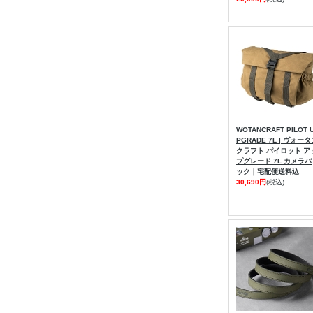
WOTANCRAFT PILOT 
PGRADE 7L | ヴォー
クラフト パイロット ア
プグレード 7L カメラバ
ック｜宅配便送料込
30,690円
(税込)