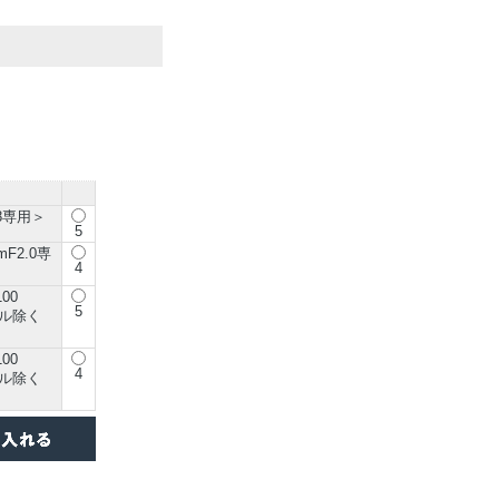
8専用＞
5
F2.0専
4
00
5
デル除く
00
4
デル除く