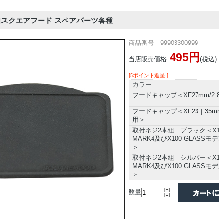
OD|スクエアフード スペアパーツ各種
商品番号 99903300999
495円
当店販売価格
(税込)
[5ポイント進呈 ]
カラー
フードキャップ＜XF27mm/2.
フードキャップ＜XF23｜35mm
用＞
取付ネジ2本組 ブラック＜X1
MARK4及びX100 GLASSモ
＞
取付ネジ2本組 シルバー＜X1
MARK4及びX100 GLASSモ
＞
数量