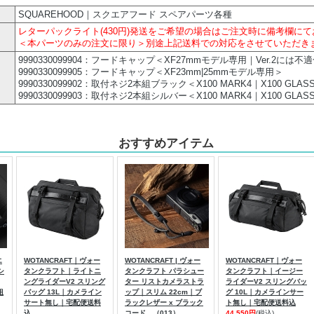
SQUAREHOOD｜スクエアフード スペアパーツ各種
レターパックライト(430円)発送をご希望の場合はご注文時に備考欄に
＜本パーツのみの注文に限り＞別途上記送料での対応をさせていただき
9990330099904：フードキャップ＜XF27mmモデル専用｜Ver.2には不
9990330099905：フードキャップ＜XF23mm|25mmモデル専用＞
9990330099902：取付ネジ2本組ブラック＜X100 MARK4｜X100 GL
9990330099903：取付ネジ2本組シルバー＜X100 MARK4｜X100 GL
おすすめアイテム
エ
WOTANCRAFT｜ヴォー
WOTANCRAFT | ヴォー
WOTANCRAFT｜ヴォー
シ
タンクラフト｜ライトニ
タンクラフト パラシュー
タンクラフト｜イージー
ングライダーV2 スリング
ター リストカメラストラ
ライダーV2 スリングバッ
組
バッグ 13L｜カメライン
ップ｜スリム 22cm｜ブ
グ 10L｜カメラインサー
サート無し｜宅配便送料
ラックレザー x ブラック
ト無し｜宅配便送料込
込
コード （013）
44,550円
(税込)