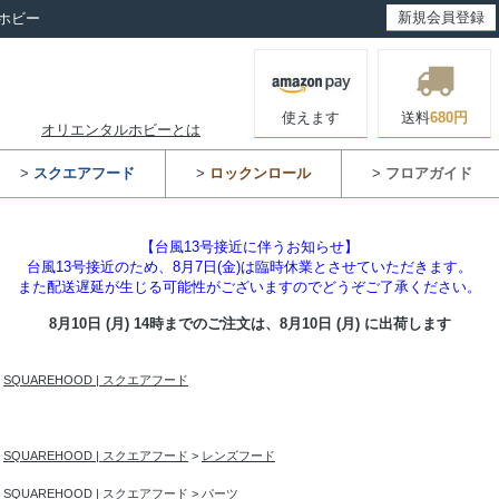
新規会員登録
ホビー
使えます
送料
680円
オリエンタルホビーとは
>
スクエアフード
>
ロックンロール
>
フロアガイド
【台風13号接近に伴うお知らせ】
台風13号接近のため、8月7日(金)は臨時休業とさせていただきます。
また配送遅延が生じる可能性がございますのでどうぞご了承ください。
8月10日 (月) 14時までのご注文は、
8月10日 (月) に出荷します
>
SQUAREHOOD | スクエアフード
>
SQUAREHOOD | スクエアフード
>
レンズフード
>
SQUAREHOOD | スクエアフード
>
パーツ