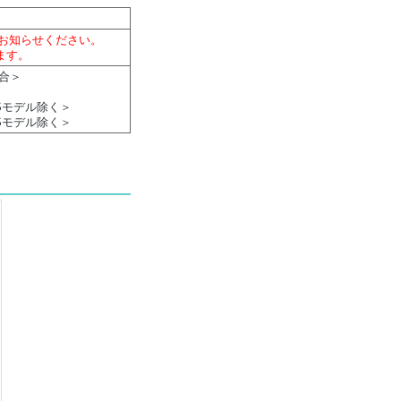
てお知らせください。
ます。
適合＞
ASSモデル除く＞
ASSモデル除く＞