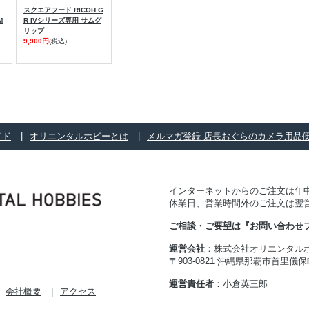
スクエアフード RICOH G
M
R IVシリーズ専用 サムグ
リップ
9,900円
(税込)
イド
オリエンタルホビーとは
メルマガ登録 店長おぐらのカメラ用品
インターネットからのご注文は年中
休業日、営業時間外のご注文は翌
ご相談・ご要望は
『お問い合わせ
運営会社
：株式会社オリエンタル
〒903-0821 沖縄県那覇市首里儀保町 
運営責任者
：小倉英三郎
会社概要
アクセス