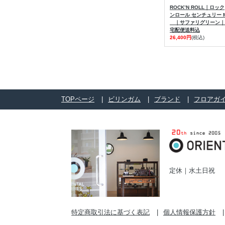
ROCK’N ROLL｜ロック
ンロール センチュリー 
｜サファリグリーン｜
宅配便送料込
26,400円
(税込)
TOPページ
ビリンガム
ブランド
フロアガ
定休｜水土日祝
特定商取引法に基づく表記
個人情報保護方針