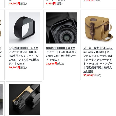
49,500円
(税込)
6,930円
(税込)
U
SQUAREHOOD｜スクエ
SQUAREHOOD｜スクエ
メーカー取寄｜Billingha
タン
アフード RICOH GR III、
アフード｜FUJIFILM XF2
m Hadley Digital｜ビリ
ッ
IIIX専用アルミフード｜G
3mmF2.8 R WR専用フー
ンガム ハドレーデジタル
LASS｜フィルター組込モ
ド（Ver.2）
｜カーキファイバーナイ
デル｜Type2
15,950円
(税込)
ト x チョコレートレザー
20,900円
(税込)
｜宅配便送料込｜納期見
込8週間
35,640円
(税込)