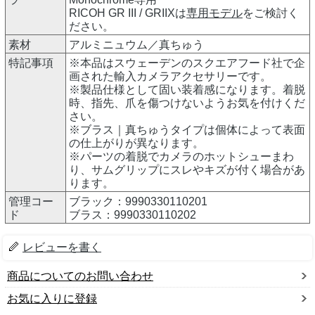
RICOH GR III / GRIIXは
専用モデル
をご検討く
ださい。
素材
アルミニュウム／真ちゅう
特記事項
※本品はスウェーデンのスクエアフード社で企
画された輸入カメラアクセサリーです。
※製品仕様として固い装着感になります。着脱
時、指先、爪を傷つけないようお気を付けくだ
さい。
※ブラス｜真ちゅうタイプは個体によって表面
の仕上がりが異なります。
※パーツの着脱でカメラのホットシューまわ
り、サムグリップにスレやキズが付く場合があ
ります。
管理コー
ブラック：9990330110201
ド
ブラス：9990330110202
レビューを書く
商品についてのお問い合わせ
お気に入りに登録