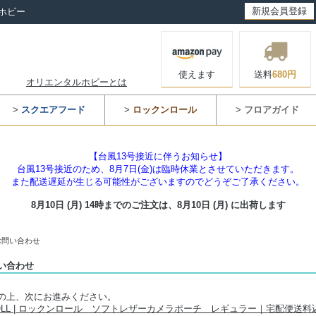
新規会員登録
ホビー
使えます
送料
680円
オリエンタルホビーとは
>
スクエアフード
>
ロックンロール
>
フロアガイド
【台風13号接近に伴うお知らせ】
台風13号接近のため、8月7日(金)は臨時休業とさせていただきます。
また配送遅延が生じる可能性がございますのでどうぞご了承ください。
8月10日 (月) 14時までのご注文は、
8月10日 (月) に出荷します
お問い合わせ
い合わせ
の上、次にお進みください。
 ROLL | ロックンロール ソフトレザーカメラポーチ レギュラー｜宅配便送料