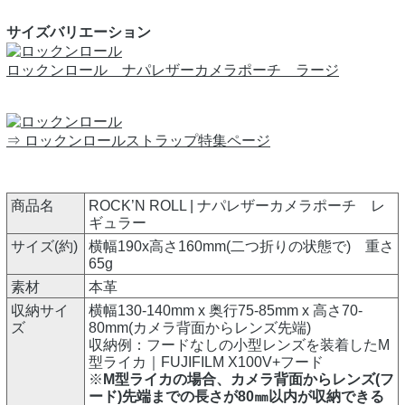
サイズバリエーション
ロックンロール ナパレザーカメラポーチ ラージ
⇒ ロックンロールストラップ特集ページ
商品名
ROCK’N ROLL | ナパレザーカメラポーチ レ
ギュラー
サイズ(約)
横幅190x高さ160mm(二つ折りの状態で) 重さ
65g
素材
本革
収納サイ
横幅130-140mm x 奥行75-85mm x 高さ70-
ズ
80mm(カメラ背面からレンズ先端)
収納例：フードなしの小型レンズを装着したM
型ライカ｜FUJIFILM X100V+フード
※
M型ライカの場合、カメラ背面からレンズ(フ
ード)先端までの長さが80㎜以内が収納できる