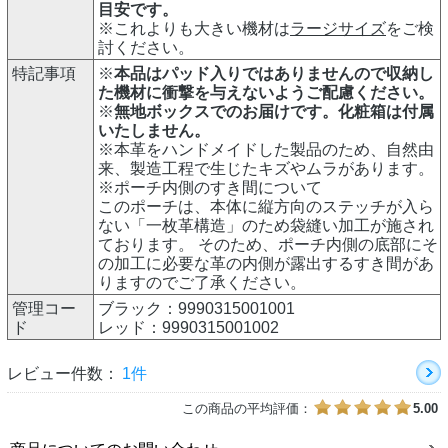
目安です。
※これよりも大きい機材は
ラージサイズ
をご検
討ください。
特記事項
※
本品はパッド入りではありませんので収納し
た機材に衝撃を与えないようご配慮ください。
※
無地ボックスでのお届けです。化粧箱は付属
いたしません。
※本革をハンドメイドした製品のため、自然由
来、製造工程で生じたキズやムラがあります。
※ポーチ内側のすき間について
このポーチは、本体に縦方向のステッチが入ら
ない「一枚革構造」のため袋縫い加工が施され
ております。 そのため、ポーチ内側の底部にそ
の加工に必要な革の内側が露出するすき間があ
りますのでご了承ください。
管理コー
ブラック：9990315001001
ド
レッド：9990315001002
レビュー件数：
1件
この商品の平均評価：
5.00