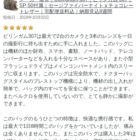
SP-50付属｜セージファイバーナイト x チョコレー
トレザー｜宅配便送料込｜納期見込8週間
投稿日：2018年10月02日
ビリンガム307は最大で2台のカメラと3本のレンズを一日
の撮影行に持ち出すために手に入れました。このバッグに
は機材のほか財布、スマホ、書類、ノートパッド、テレコ
ンバーターなどを入れる十分なスペースがあり、また小型
フラッシュドライブはメインコンパートメント内のスリー
ブに収まります。このバッグは完全防水で、ドクターバッ
グスタイルのプレストップ機構により、機材の出し入れが
簡単で、バッグ内のすべてを安全に保つことができます。
またベルクロを使用していないので、とても静かに撮影が
できます。
このバッグのもうひとつの特徴は、快適な携行感です。私
は最大で1日8時間このバッグをかついでいましたが、痛み
は全くありませんでした。またこのバッグは購入した2年ほ