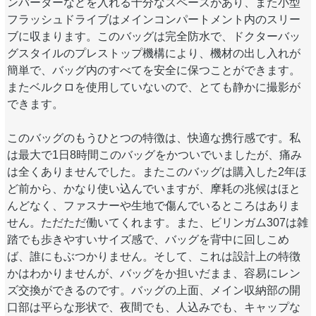
ンバーターなどを入れる十分なスペースがあり、また小型
フラッシュドライブはメインコンパートメント内のスリー
ブに収まります。このバッグは完全防水で、ドクターバッ
グスタイルのプレストップ機構により、機材の出し入れが
簡単で、バッグ内のすべてを安全に保つことができます。
またベルクロを使用していないので、とても静かに撮影が
できます。
このバッグのもうひとつの特徴は、快適な携行感です。私
は最大で1日8時間このバッグをかついでいましたが、痛み
は全くありませんでした。またこのバッグは購入した2年ほ
ど前から、かなり使い込んでいますが、摩耗の兆候はほと
んどなく、ファスナーや生地で傷んでいるところはありま
せん。ただただ働いてくれます。また、ビリンガム307は雑
踏でも歩きやすいサイズ感で、バッグを背中に回しこめ
ば、誰にもぶつかりません。そして、これは設計上の特徴
かはわかりませんが、バッグをか担いだまま、容易にレン
ズ交換ができるのです。バッグの上面、メイン収納部の開
口部は平らな形状で、夜間でも、人込みでも、キャップな