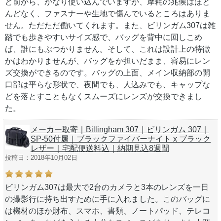
ど前から、かなり使い込んでいますが、摩耗の兆候はほと
んどなく、ファスナーや生地で傷んでいるところはありま
せん。ただただ働いてくれます。また、ビリンガム307は雑
踏でも歩きやすいサイズ感で、バッグを背中に回しこめ
ば、誰にもぶつかりません。そして、これは設計上の特徴
かはわかりませんが、バッグをか担いだまま、容易にレン
ズ交換ができるのです。バッグの上面、メイン収納部の開
口部は平らな形状で、夜間でも、人込みでも、キャップな
どを落とすこともなくスムーズにレンズが交換できまし
た。
メーカー取寄｜Billingham 307｜ビリンガム 307｜
SP-50付属｜ブラックファイバーナイト x ブラック
レザー｜宅配便送料込｜納期見込8週間
投稿日：2018年10月02日
ビリンガム307は最大で2台のカメラと3本のレンズを一日
の撮影行に持ち出すために手に入れました。このバッグに
は機材のほか財布、スマホ、書類、ノートパッド、テレコ