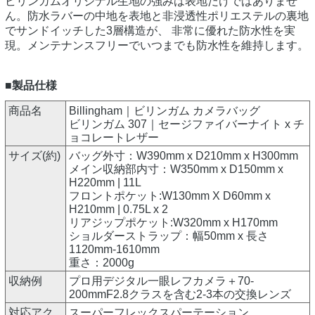
ビリンガムオリジナル生地の強みは表地だけではありませ
ん。防水ラバーの中地を表地と非浸透性ポリエステルの裏地
でサンドイッチした3層構造が、 非常に優れた防水性を実
現。メンテナンスフリーでいつまでも防水性を維持します。
■製品仕様
商品名
Billingham｜ビリンガム カメラバッグ
ビリンガム 307｜セージファイバーナイト x チ
ョコレートレザー
サイズ(約)
バッグ外寸：W390mm x D210mm x H300mm
メイン収納部内寸：W350mm x D150mm x
H220mm | 11L
フロントポケット:W130mm X D60mm x
H210mm | 0.75L x 2
リアジップポケット:W320mm x H170mm
ショルダーストラップ：幅50mm x 長さ
1120mm-1610mm
重さ：2000g
収納例
プロ用デジタル一眼レフカメラ＋70-
200mmF2.8クラスを含む2-3本の交換レンズ
対応アク
スーパーフレックスパーテーション