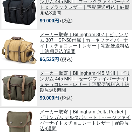
ンガム 445 MKII｜ブラックファイバーナイ
トｘブラックレザー｜宅配便送料込｜納期
見込8週間
99,000円
(税込)
メーカー取寄｜Billingham 307｜ビリンガ
ム 307｜SP-50付属｜カーキファイバーナ
イト x チョコレートレザー｜宅配便送料込
｜納期見込8週間
96,525円
(税込)
メーカー取寄｜Billingham 445 MKII｜ ビリ
ンガム 445 MKII｜セージファイバーナイト
ｘチョコレートレザー｜宅配便送料込｜納
期見込8週間
99,000円
(税込)
メーカー取寄｜Billingham Delta Pocket｜
ビリンガム デルタポケット｜セージファイ
バーナイト x チョコレートレザー｜納期見
込8週間