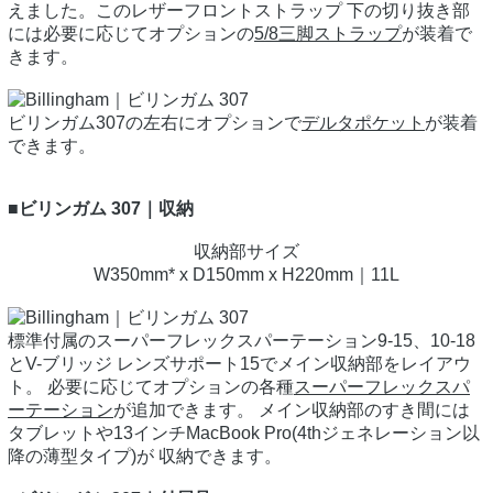
えました。このレザーフロントストラップ 下の切り抜き部
には必要に応じてオプションの
5/8三脚ストラップ
が装着で
きます。
ビリンガム307の左右にオプションで
デルタポケット
が装着
できます。
■ビリンガム 307｜収納
収納部サイズ
W350mm* x D150mm x H220mm｜11L
標準付属のスーパーフレックスパーテーション9-15、10-18
とV-ブリッジ レンズサポート15でメイン収納部をレイアウ
ト。 必要に応じてオプションの各種
スーパーフレックスパ
ーテーション
が追加できます。 メイン収納部のすき間には
タブレットや13インチMacBook Pro(4thジェネレーション以
降の薄型タイプ)が 収納できます。