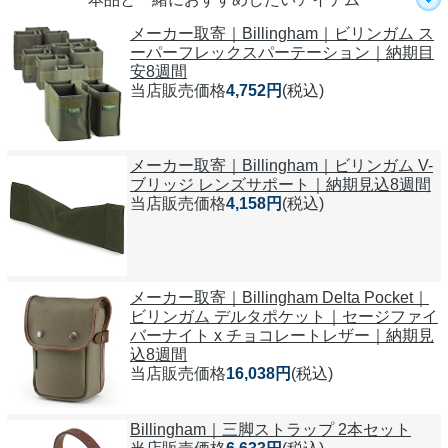
メーカー取寄｜Billingham｜ビリンガム ス
ーパーフレックスパーテーション｜納期目
安8週間
当店販売価格
4,752円
(税込)
メーカー取寄｜Billingham｜ビリンガム V-
ブリッジ レンズサポート｜納期見込8週間
当店販売価格
4,158円
(税込)
メーカー取寄｜Billingham Delta Pocket｜
ビリンガム デルタポケット｜セージファイ
バーナイト x チョコレートレザー｜納期見
込8週間
当店販売価格
16,038円
(税込)
Billingham｜三脚ストラップ 2本セット