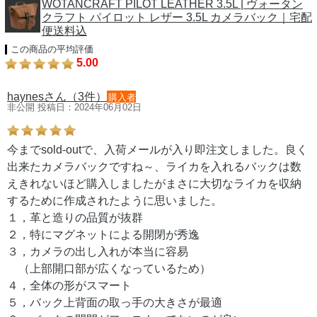
WOTANCRAFT PILOT LEATHER 3.5L | ヴォータン
クラフト パイロット レザー 3.5L カメラバック｜宅配
便送料込
この商品の平均評価
5.00
haynesさん（3件）
購入者
非公開 投稿日：2024年06月02日
今までsold-outで、入荷メールが入り即注文しました。良く
出来たカメラバックですね～、ライカを入れるバックは数
えきれないほど購入しましたがまさに大切なライカを収納
するために作成されたように思いました。
１，革と造りの品質が抜群
２，特にマグネットによる開閉が秀逸
３，カメラの出し入れが本当に容易
（上部開口部が広くなっているため）
４，全体の形がスマート
５，バック上背面の取っ手の大きさが最適