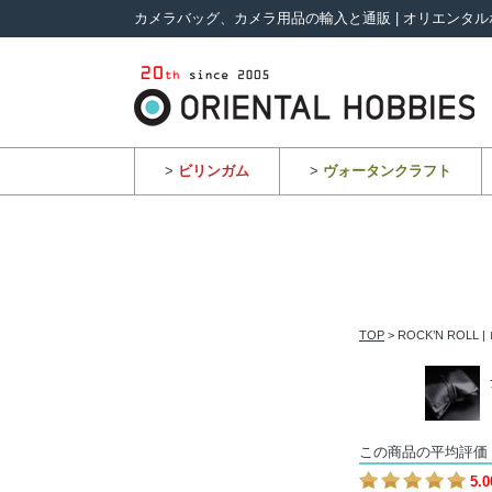
カメラバッグ、カメラ用品の輸入と通販 | オリエンタル
>
ビリンガム
>
ヴォータンクラフト
TOP
> ROCK’N R
この商品の平均評価
5.0