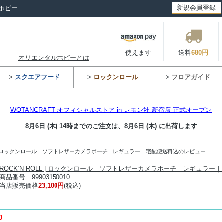
新規会員登録
ホビー
使えます
送料
680円
オリエンタルホビーとは
>
スクエアフード
>
ロックンロール
>
フロアガイド
WOTANCRAFT オフィシャルストア in レモン社 新宿店 正式オープン
8月6日 (木) 14時までのご注文は、
8月6日 (木) に出荷します
OLL | ロックンロール ソフトレザーカメラポーチ レギュラー｜宅配便送料込のレビュー
ROCK’N ROLL | ロックンロール ソフトレザーカメラポーチ レギュラー
商品番号 99903150010
当店販売価格
23,100円
(税込)
0