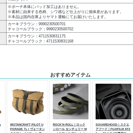
※ポーチ本体にパッド加工はありません。
※素材に由来する色柄、シワ感など仕上がりに個体差があります。
※本品は国内在庫よりヤマト運輸にてお届けいたします。
カーキブラウン：9990230500701
チャコールブラック：9990230500702
カーキブラウン：4711530831175
チャコールブラック：4711530831168
おすすめアイテム
a
WOTANCRAFT PILOT U
ROCK’N ROLL｜ロック
SQUAREHOOD｜スクエ
PGRADE 7L | ヴォータン
ンロール センチュリー M
アフード｜FUJIFILM XF2