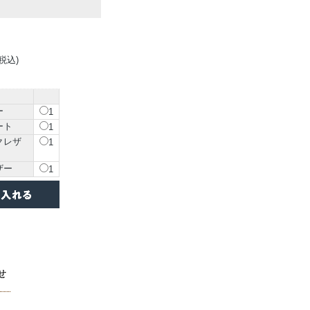
(税込)
ー
1
ート
1
クレザ
1
ザー
1