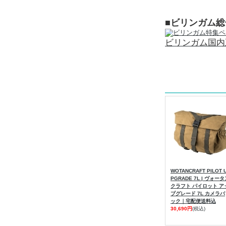
■ビリンガム
ビリンガム国内
WOTANCRAFT PILOT 
PGRADE 7L | ヴォー
クラフト パイロット ア
プグレード 7L カメラバ
ック｜宅配便送料込
30,690円
(税込)