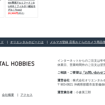
IIIX専用アルミフード｜G
LASS｜フィルター組込モ
デル｜Type2
20,900円
(税込)
イド
オリエンタルホビーとは
メルマガ登録 店長おぐらのカメラ用品
インターネットからのご注文は年中
休業日、営業時間外のご注文は翌
ご相談・ご要望は
『お問い合わせ
運営会社
：株式会社オリエンタル
〒903-0821 沖縄県那覇市首里儀保町 
運営責任者
：小倉英三郎
会社概要
アクセス