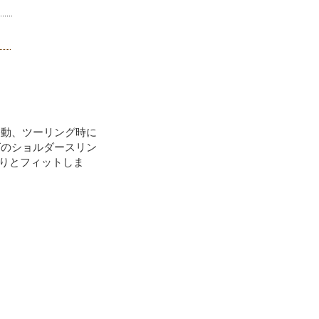
移動、ツーリング時に
グのショルダースリン
たりとフィットしま