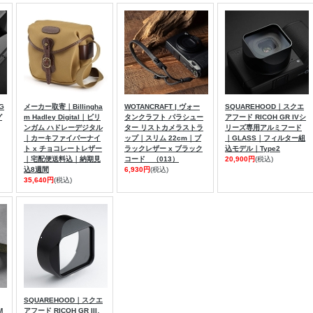
G
メーカー取寄｜Billingha
WOTANCRAFT | ヴォー
SQUAREHOOD｜スクエ
グ
m Hadley Digital｜ビリ
タンクラフト パラシュー
アフード RICOH GR IVシ
ンガム ハドレーデジタル
ター リストカメラストラ
リーズ専用アルミフード
｜カーキファイバーナイ
ップ｜スリム 22cm｜ブ
｜GLASS｜フィルター組
ト x チョコレートレザー
ラックレザー x ブラック
込モデル｜Type2
｜宅配便送料込｜納期見
コード （013）
20,900円
(税込)
込8週間
6,930円
(税込)
35,640円
(税込)
SQUAREHOOD｜スクエ
M
アフード RICOH GR III、