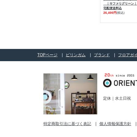
｜サファリグリーン｜
宅配便送料込
26,400円
(税込)
TOPページ
ビリンガム
ブランド
フロアガ
定休｜水土日祝
特定商取引法に基づく表記
個人情報保護方針