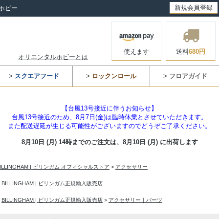
新規会員登録
ホビー
使えます
送料
680円
オリエンタルホビーとは
>
スクエアフード
>
ロックンロール
>
フロアガイド
【台風13号接近に伴うお知らせ】
台風13号接近のため、8月7日(金)は臨時休業とさせていただきます。
また配送遅延が生じる可能性がございますのでどうぞご了承ください。
8月10日 (月) 14時までのご注文は、
8月10日 (月) に出荷します
BILLINGHAM | ビリンガム オフィシャルストア
>
アクセサリー
>
BILLINGHAM | ビリンガム正規輸入販売店
>
BILLINGHAM | ビリンガム正規輸入販売店
>
アクセサリー｜パーツ