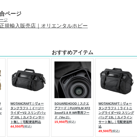
総合ページ
正規輸入販売店｜オリエンタルホビー
おすすめアイテム
U
WOTANCRAFT｜ヴォー
SQUAREHOOD｜スクエ
WOTANCRAFT｜ヴォー
タン
タンクラフト｜イージー
アフード｜FUJIFILM XF2
タンクラフト｜ライトニ
ッ
ライダーV2 スリングバッ
3mmF2.8 R WR専用フー
ングライダーV2 スリング
グ 10L｜カメラインサー
ド（Ver.2）
バッグ 13L｜カメライン
ト無し｜宅配便送料込
15,950円
(税込)
サート無し｜宅配便送料
44,550円
(税込)
込
49,500円
(税込)