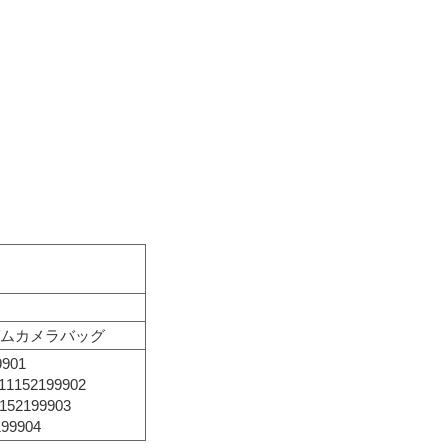
ガムカメラバッグ
901
52199902
2199903
9904