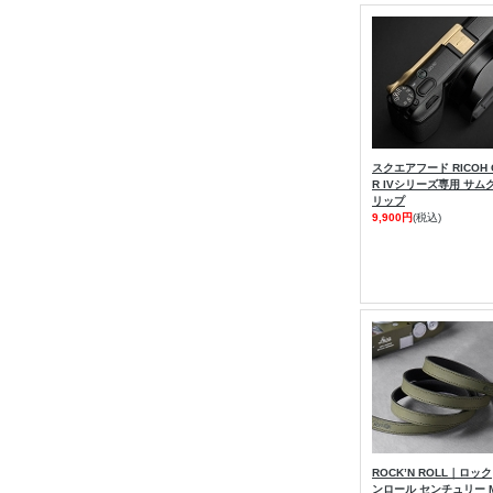
スクエアフード RICOH 
R IVシリーズ専用 サム
リップ
9,900円
(税込)
ROCK’N ROLL｜ロック
ンロール センチュリー 