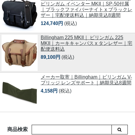
ビリンガム イベンター MKII｜SP-50付属
｜ブラックファイバーナイト x ブラックレ
ザー｜宅配便送料込｜納期見込8週間
124,740円
(税込)
Billingham 225 MKII｜ ビリンガム 225
MKII｜カーキキャンバス x タンレザー｜宅
配便送料込
89,100円
(税込)
メーカー取寄｜Billingham｜ビリンガム V-
ブリッジ レンズサポート｜納期見込8週間
4,158円
(税込)
商品検索