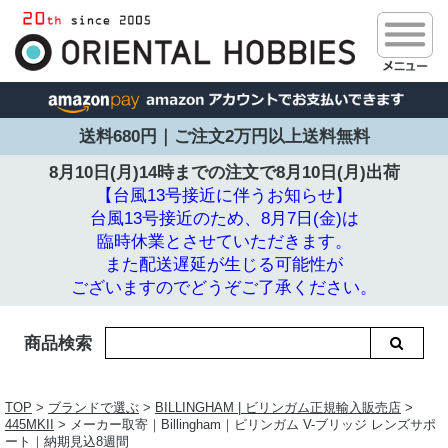
送料680円｜ご注文2万円以上送料無料
8月10日(月)14時までの注文で
8月10日(月)出荷
【台風13号接近に伴うお知らせ】
台風13号接近のため、8月7日(金)は
臨時休業とさせていただきます。
また配送遅延が生じる可能性が
ございますのでどうぞご了承ください。
商品検索
TOP
>
ブランドで選ぶ
>
BILLINGHAM | ビリンガム正規輸入販売店
>
445MKII
> メーカー取寄｜Billingham｜ビリンガム V-ブリッジ レンズサポ
ート｜納期見込8週間