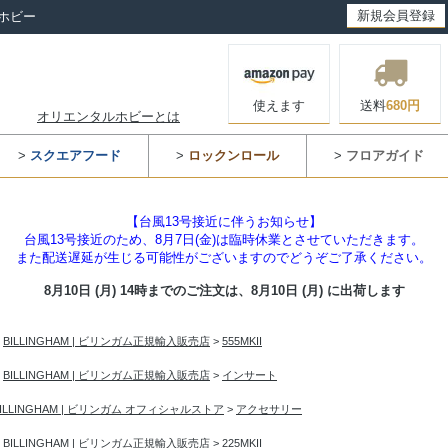
新規会員登録
ホビー
使えます
送料
680円
オリエンタルホビーとは
>
スクエアフード
>
ロックンロール
>
フロアガイド
【台風13号接近に伴うお知らせ】
台風13号接近のため、8月7日(金)は臨時休業とさせていただきます。
また配送遅延が生じる可能性がございますのでどうぞご了承ください。
8月10日 (月) 14時までのご注文は、
8月10日 (月) に出荷します
>
BILLINGHAM | ビリンガム正規輸入販売店
>
555MKII
>
BILLINGHAM | ビリンガム正規輸入販売店
>
インサート
BILLINGHAM | ビリンガム オフィシャルストア
>
アクセサリー
>
BILLINGHAM | ビリンガム正規輸入販売店
>
225MKII