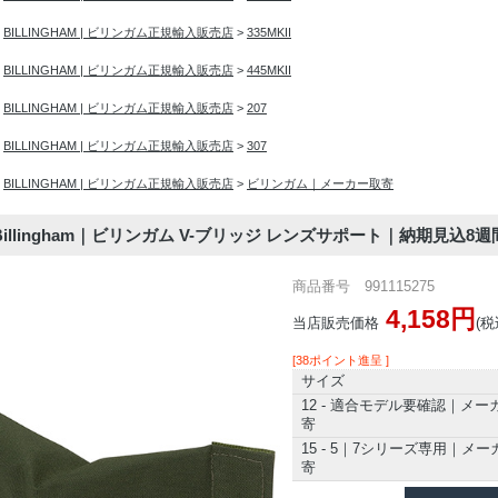
>
BILLINGHAM | ビリンガム正規輸入販売店
>
335MKII
>
BILLINGHAM | ビリンガム正規輸入販売店
>
445MKII
>
BILLINGHAM | ビリンガム正規輸入販売店
>
207
>
BILLINGHAM | ビリンガム正規輸入販売店
>
307
>
BILLINGHAM | ビリンガム正規輸入販売店
>
ビリンガム｜メーカー取寄
llingham｜ビリンガム V-ブリッジ レンズサポート｜納期見込8週
商品番号 991115275
4,158円
当店販売価格
(税
[38ポイント進呈 ]
サイズ
12 - 適合モデル要確認｜メー
寄
15 - 5｜7シリーズ専用｜メ
寄