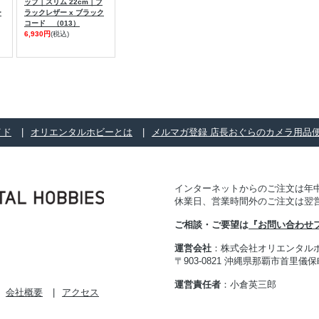
ップ｜スリム 22cm｜ブ
ー
ラックレザー x ブラック
コード （013）
6,930円
(税込)
イド
オリエンタルホビーとは
メルマガ登録 店長おぐらのカメラ用品
インターネットからのご注文は年中
休業日、営業時間外のご注文は翌
ご相談・ご要望は
『お問い合わせ
運営会社
：株式会社オリエンタル
〒903-0821 沖縄県那覇市首里儀保町 
運営責任者
：小倉英三郎
会社概要
アクセス