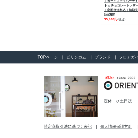
｜カーキファイバーナイ
ト x チョコレートレザ
｜宅配便送料込｜納期見
込8週間
35,640円
(税込)
TOPページ
ビリンガム
ブランド
フロアガ
定休｜水土日祝
特定商取引法に基づく表記
個人情報保護方針