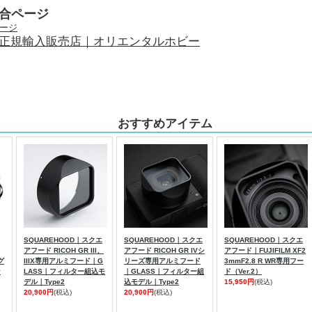
総合ページ
正規輸入販売店｜オリエンタルホビー
おすすめアイテム
SQUAREHOOD｜スクエ
SQUAREHOOD｜スクエ
SQUAREHOOD｜スクエ
アフード RICOH GR III、
アフード RICOH GR IVシ
アフード｜FUJIFILM XF2
グ
IIIX専用アルミフード｜G
リーズ専用アルミフード
3mmF2.8 R WR専用フー
ン
LASS｜フィルター組込モ
｜GLASS｜フィルター組
ド（Ver.2）
デル｜Type2
込モデル｜Type2
15,950円
(税込)
20,900円
(税込)
20,900円
(税込)