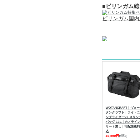
■ビリンガム
ビリンガム国内
WOTANCRAFT｜ヴォー
タンクラフト｜ライトニ
ングライダーV2 スリン
バッグ 13L｜カメライ
サート無し｜宅配便送料
込
49,500円
(税込)