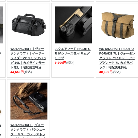
WOTANCRAFT｜ヴォー
スクエアフード RICOH G
WOTANCRAFT PILOT U
M
タンクラフト｜イージー
R IVシリーズ専用 サムグ
PGRADE 7L | ヴォータン
ライダーV2 スリングバッ
リップ
クラフト パイロット アッ
グ 10L｜カメラインサー
9,900円
(税込)
プグレード 7L カメラバ
ト無し｜宅配便送料込
ック｜宅配便送料込
44,550円
(税込)
30,690円
(税込)
a
WOTANCRAFT | ヴォー
タンクラフト パラシュー
ル
ター リストカメラストラ