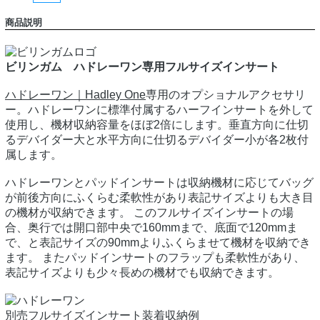
商品説明
ビリンガム ハドレーワン専用フルサイズインサート
ハドレーワン｜Hadley One
専用のオプショナルアクセサリ
ー。ハドレーワンに標準付属するハーフインサートを外して
使用し、機材収納容量をほぼ2倍にします。垂直方向に仕切
るデバイダー大と水平方向に仕切るデバイダー小が各2枚付
属します。
ハドレーワンとパッドインサートは収納機材に応じてバッグ
が前後方向にふくらむ柔軟性があり表記サイズよりも大き目
の機材が収納できます。 このフルサイズインサートの場
合、奥行では開口部中央で160mmまで、底面で120mmま
で、と表記サイズの90mmよりふくらませて機材を収納でき
ます。 またパッドインサートのフラップも柔軟性があり、
表記サイズよりも少々長めの機材でも収納できます。
別売
フルサイズインサート
装着収納例