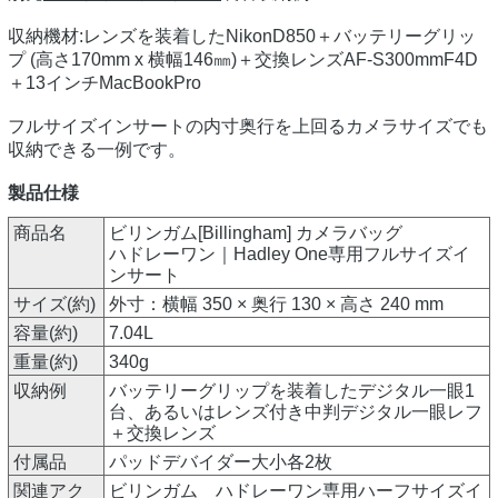
収納機材:レンズを装着したNikonD850＋バッテリーグリッ
プ (高さ170mm x 横幅146㎜)＋交換レンズAF-S300mmF4D
＋13インチMacBookPro
フルサイズインサートの内寸奥行を上回るカメラサイズでも
収納できる一例です。
製品仕様
商品名
ビリンガム[Billingham] カメラバッグ
ハドレーワン｜Hadley One専用フルサイズイ
ンサート
サイズ(約)
外寸：横幅 350 × 奥行 130 × 高さ 240 mm
容量(約)
7.04L
重量(約)
340g
収納例
バッテリーグリップを装着したデジタル一眼1
台、あるいはレンズ付き中判デジタル一眼レフ
＋交換レンズ
付属品
パッドデバイダー大小各2枚
関連アク
ビリンガム ハドレーワン専用ハーフサイズイ