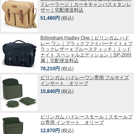
ドレーラージ｜カーキキャンバス x タンレ
ザー｜宅配便送料込
51,480円
(税込)
Billingham Hadley One｜ビリンガム ハド
レー ワン｜ブラックファイバーナイト x ブ
ラックレザー x ブルースティッチ｜ミッド
ナイト スペシャルエディション｜SP-20付
属｜宅配便送料込
78,210円
(税込)
ビリンガム ハドレーワン専用 フルサイズ
インサート オリーブ
15,840円
(税込)
ビリンガム ハドレースモール｜スモールプ
ロ専用 インサート オリーブ
12,870円
(税込)