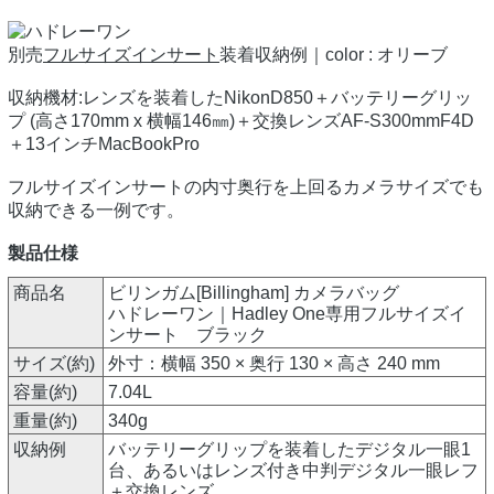
別売
フルサイズインサート
装着収納例｜color : オリーブ
収納機材:レンズを装着したNikonD850＋バッテリーグリッ
プ (高さ170mm x 横幅146㎜)＋交換レンズAF-S300mmF4D
＋13インチMacBookPro
フルサイズインサートの内寸奥行を上回るカメラサイズでも
収納できる一例です。
製品仕様
商品名
ビリンガム[Billingham] カメラバッグ
ハドレーワン｜Hadley One専用フルサイズイ
ンサート ブラック
サイズ(約)
外寸：横幅 350 × 奥行 130 × 高さ 240 mm
容量(約)
7.04L
重量(約)
340g
収納例
バッテリーグリップを装着したデジタル一眼1
台、あるいはレンズ付き中判デジタル一眼レフ
＋交換レンズ