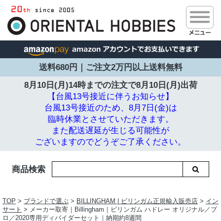
送料680円｜ご注文2万円以上送料無料
8月10日(月)14時までの注文で
8月10日(月)出荷
【台風13号接近に伴うお知らせ】
台風13号接近のため、8月7日(金)は
臨時休業とさせていただきます。
また配送遅延が生じる可能性が
ございますのでどうぞご了承ください。
商品検索
TOP
>
ブランドで選ぶ
>
BILLINGHAM | ビリンガム正規輸入販売店
>
イン
サート
> メーカー取寄｜Billingham｜ビリンガム ハドレー オリジナル／プ
ロ／2020専用ディバイダーセット｜納期約8週間