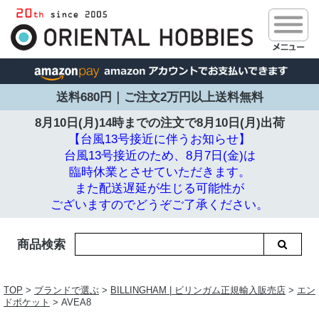
送料680円｜ご注文2万円以上送料無料
8月10日(月)14時までの注文で
8月10日(月)出荷
【台風13号接近に伴うお知らせ】
台風13号接近のため、8月7日(金)は
臨時休業とさせていただきます。
また配送遅延が生じる可能性が
ございますのでどうぞご了承ください。
商品検索
TOP
>
ブランドで選ぶ
>
BILLINGHAM | ビリンガム正規輸入販売店
>
エン
ドポケット
> AVEA8