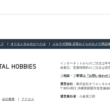
イド
オリエンタルホビーとは
メルマガ登録 店長おぐらのカメラ用品
インターネットからのご注文は年中
休業日、営業時間外のご注文は翌
ご相談・ご要望は
『お問い合わせ
運営会社
：株式会社オリエンタル
〒903-0821 沖縄県那覇市首里儀保町 
運営責任者
：小倉英三郎
会社概要
アクセス