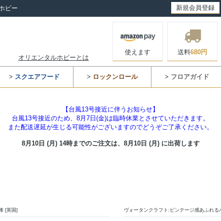
新規会員登録
ホビー
使えます
送料
680円
オリエンタルホビーとは
>
スクエアフード
>
ロックンロール
>
フロアガイド
【台風13号接近に伴うお知らせ】
台風13号接近のため、8月7日(金)は臨時休業とさせていただきます。
また配送遅延が生じる可能性がございますのでどうぞご了承ください。
8月10日 (月) 14時までのご注文は、
8月10日 (月) に出荷します
 [英国]
ヴォータンクラフト:ビンテージ感あふれるハ