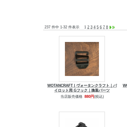
237 件中 1-32 件表示
1
2
3
4
5
6
7
8
WOTANCRAFT | ヴォータンクラフト｜パ
W
イロット用 Gフック｜換装パーツ
当店販売価格
880円
(税込)