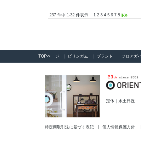
237 件中 1-32 件表示
1
2
3
4
5
6
7
8
TOPページ
ビリンガム
ブランド
フロアガ
定休｜水土日祝
特定商取引法に基づく表記
個人情報保護方針