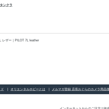
ォータンクラ
イド
オリエンタルホビーとは
メルマガ登録 店長おぐらのカメラ用品
インターネットからのご注文は年中