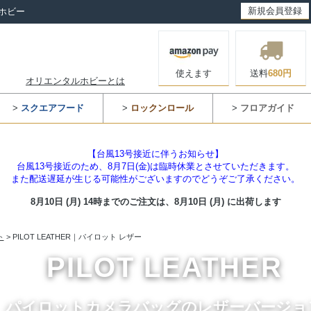
新規会員登録
ホビー
使えます
送料
680円
オリエンタルホビーとは
>
スクエアフード
>
ロックンロール
>
フロアガイド
【台風13号接近に伴うお知らせ】
台風13号接近のため、8月7日(金)は臨時休業とさせていただきます。
また配送遅延が生じる可能性がございますのでどうぞご了承ください。
8月10日 (月) 14時までのご注文は、
8月10日 (月) に出荷します
ト
> PILOT LEATHER｜パイロット レザー
PILOT LEATHER
パイロットカメラバッグのレザーバージョ