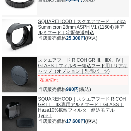
SQUAREHOOD｜スクエアフード｜Leica
Summicron 28mm ASPH V1 (11604) 用ア
ルミフード｜宅配便送料込
当店販売価格
25,300円
(税込)
スクエアフード RICOH GR III、IIIX、IV |
GLASS｜フィルター組込フード用 | リアキ
ャップ（オプション｜別売パーツ)
在庫切れ
当店販売価格
990円
(税込)
SQUAREHOOD｜スクエアフード RICOH
GR III、IIIX専用アルミフード｜GLASS｜
Haze10%拡散フィルター組込モデル｜
Type 1
当店販売価格
17,600円
(税込)