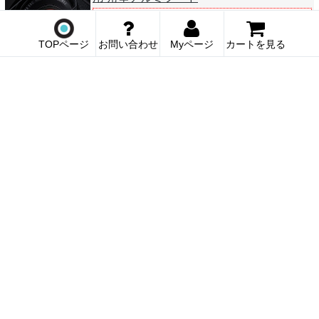
在庫切れ
当店販売価格
14,850円
(税込)
TOPページ
お問い合わせ
Myページ
カートを見る
スクエアフード FUJIFILM XF18mmF2専用
角型アルミフード
当店販売価格
14,850円
(税込)
スクエアフード MODEL V | XF23mmF2／
XF35mmF2専用アルミフード
当店販売価格
14,850円
(税込)
スクエアフード ミニソフトシャッターボタ
ン MARK2
当店販売価格
2,200円
(税込)