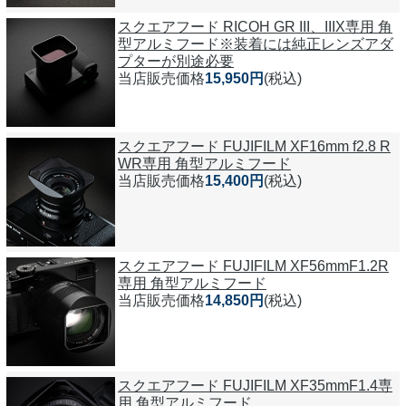
スクエアフード RICOH GR III、IIIX専用 角
型アルミフード※装着には純正レンズアダ
プターが別途必要
当店販売価格
15,950円
(税込)
スクエアフード FUJIFILM XF16mm f2.8 R
WR専用 角型アルミフード
当店販売価格
15,400円
(税込)
スクエアフード FUJIFILM XF56mmF1.2R
専用 角型アルミフード
当店販売価格
14,850円
(税込)
スクエアフード FUJIFILM XF35mmF1.4専
用 角型アルミフード