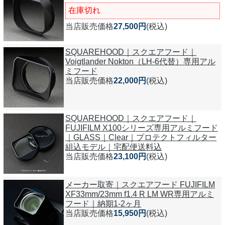
在庫切れ
当店販売価格
27,500円
(税込)
SQUAREHOOD｜スクエアフード｜
Voigtlander Nokton（LH-6代替）専用アル
ミフード
当店販売価格
22,000円
(税込)
SQUAREHOOD｜スクエアフード｜
FUJIFILM X100シリーズ専用アルミフード
｜GLASS｜Clear｜プロテクトフィルター
組込モデル｜宅配便送料込
当店販売価格
23,100円
(税込)
メーカー取寄｜スクエアフード FUJIFILM
XF33mm/23mm f1.4 R LM WR専用アルミ
フード｜納期1-2ヶ月
当店販売価格
15,950円
(税込)