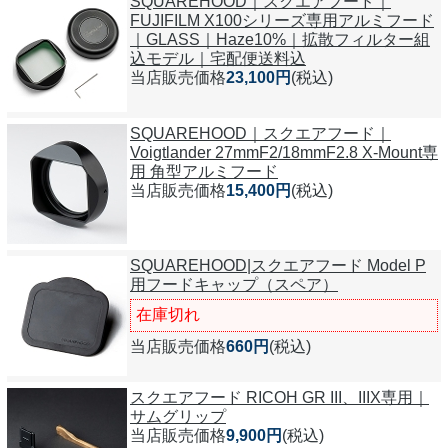
SQUAREHOOD｜スクエアフード｜
FUJIFILM X100シリーズ専用アルミフード
｜GLASS｜Haze10%｜拡散フィルター組
込モデル｜宅配便送料込
当店販売価格
23,100円
(税込)
SQUAREHOOD｜スクエアフード｜
Voigtlander 27mmF2/18mmF2.8 X-Mount専
用 角型アルミフード
当店販売価格
15,400円
(税込)
SQUAREHOOD|スクエアフード Model P
用フードキャップ（スペア）
在庫切れ
当店販売価格
660円
(税込)
スクエアフード RICOH GR III、IIIX専用｜
サムグリップ
当店販売価格
9,900円
(税込)