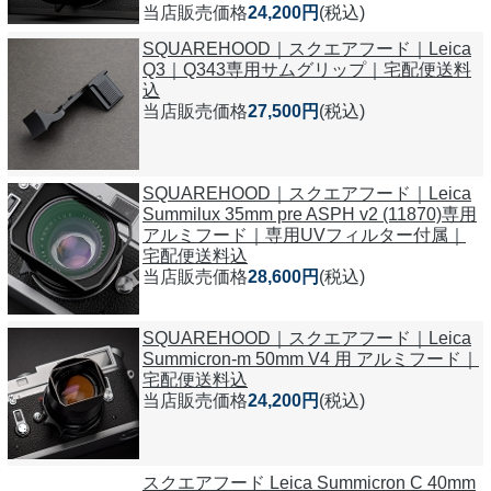
当店販売価格
24,200円
(税込)
SQUAREHOOD｜スクエアフード｜Leica
Q3｜Q343専用サムグリップ｜宅配便送料
込
当店販売価格
27,500円
(税込)
SQUAREHOOD｜スクエアフード｜Leica
Summilux 35mm pre ASPH v2 (11870)専用
アルミフード｜専用UVフィルター付属｜
宅配便送料込
当店販売価格
28,600円
(税込)
SQUAREHOOD｜スクエアフード｜Leica
Summicron-m 50mm V4 用 アルミフード｜
宅配便送料込
当店販売価格
24,200円
(税込)
スクエアフード Leica Summicron C 40mm