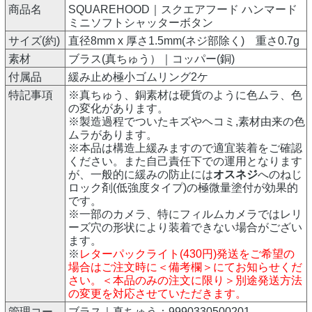
商品名
SQUAREHOOD｜スクエアフード ハンマード
ミニソフトシャッターボタン
サイズ(約)
直径8mm x 厚さ1.5mm(ネジ部除く) 重さ0.7g
素材
ブラス(真ちゅう）｜コッパー(銅)
付属品
緩み止め極小ゴムリング2ケ
特記事項
※真ちゅう、銅素材は硬貨のように色ムラ、色
の変化があります。
※製造過程でついたキズやヘコミ,素材由来の色
ムラがあります。
※本品は構造上緩みますので適宜装着をご確認
ください。また自己責任下での運用となります
が、一般的に緩みの防止には
オスネジ
へのねじ
ロック剤(低強度タイプ)の極微量塗付が効果的
です。
※一部のカメラ、特にフィルムカメラではレリ
ーズ穴の形状により装着できない場合がござい
ます。
※
レターパックライト(430円)発送をご希望の
場合はご注文時に＜備考欄＞にてお知らせくだ
さい。＜本品のみの注文に限り＞別途発送方法
の変更を対応させていただきます。
管理コー
ブラス｜真ちゅう：9990330500201