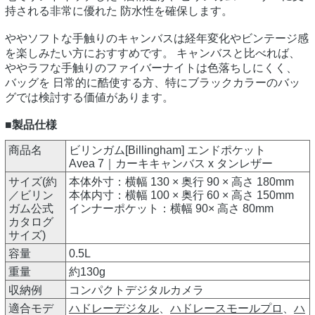
持される非常に優れた 防水性を確保します。
ややソフトな手触りのキャンバスは経年変化やビンテージ感
を楽しみたい方におすすめです。 キャンバスと比べれば、
ややラフな手触りのファイバーナイトは色落ちしにくく、
バッグを 日常的に酷使する方、特にブラックカラーのバッ
グでは検討する価値があります。
■製品仕様
商品名
ビリンガム[Billingham] エンドポケット
Avea 7｜カーキキャンバス x タンレザー
サイズ(約
本体外寸：横幅 130 × 奥行 90 × 高さ 180mm
／ビリン
本体内寸：横幅 100 × 奥行 60 × 高さ 150mm
ガム公式
インナーポケット：横幅 90× 高さ 80mm
カタログ
サイズ)
容量
0.5L
重量
約130g
収納例
コンパクトデジタルカメラ
適合モデ
ハドレーデジタル
、
ハドレースモールプロ
、
ハ