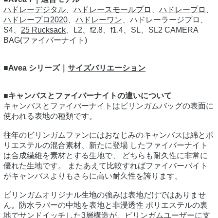
ハドレーデジタル
、
ハドレースモールプロ
、
ハドレープロ
、
ハドレープロ2020
、
ハドレーワン
、ハドレーラージプロ、
S4、
25 Rucksack
、L2、f2.8、f1.4、SL、SL2 CAMERA
BAG(ファイバーナイト)
■Avea シリーズ｜
サイズバリエーション
■キャンバスとファイバーナイトの違いについて
キャンバスとファイバーナイトはビリンガムバッグの表面に
使われる表地の種類です。
往年のビリンガムファンにはおなじみのキャンバスは綿とポ
リエステルの混合素材、新たに登場 したファイバーナイト
は合成繊維を素材とする生地で、 どちらも耐久性に非常に
優れた生地です。 またあえて比較すればファイバーバイト
がキャンバスよりもさらに高い耐久性を誇ります。
ビリンガムオリジナル生地の強みは表地だけではありませ
ん。防水ラバーの中地を表地と非浸透性 ポリエステルの裏
地でサンドイッチした3層構造が、ビリンガムユーザーに支