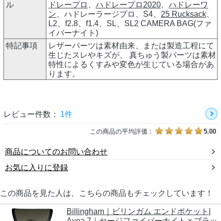
ル
ドレープロ
、
ハドレープロ2020
、
ハドレーワ
ン
、ハドレーラージプロ、S4、
25 Rucksack
、
L2、f2.8、f1.4、SL、SL2 CAMERA BAG(ファ
イバーナイト)
特記事項
レザーパーツは素材由来、または製造工程にて
生じたスレやキズが、 真ちゅう製パーツは素材
特性によるくすみや変色が生じている場合があ
ります。
レビュー件数：
1件
この商品の平均評価：
5.00
商品についてのお問い合わせ
お気に入りに登録
この商品を見た人は、こちらの商品もチェックしています！
Billingham｜ビリンガム エンドポケット|
Avea 7｜セージファイバーナイト x ブラッ