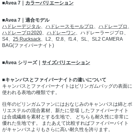
■Avea 7｜
カラーバリエーション
■Avea 7｜適合モデル
ハドレーデジタル
、
ハドレースモールプロ
、
ハドレープロ
、
ハドレープロ2020
、
ハドレーワン
、ハドレーラージプロ、
S4、
25 Rucksack
、L2、f2.8、f1.4、SL、SL2 CAMERA
BAG(ファイバーナイト)
■Avea シリーズ｜
サイズバリエーション
■キャンバスとファイバーナイトの違いについて
キャンバスとファイバーナイトはビリンガムバッグの表面に
使われる表地の種類です。
往年のビリンガムファンにはおなじみのキャンバスは綿とポ
リエステルの混合素材、新たに登場 したファイバーナイト
は合成繊維を素材とする生地で、 どちらも耐久性に非常に
優れた生地です。 またあえて比較すればファイバーバイト
がキャンバスよりもさらに高い耐久性を誇ります。