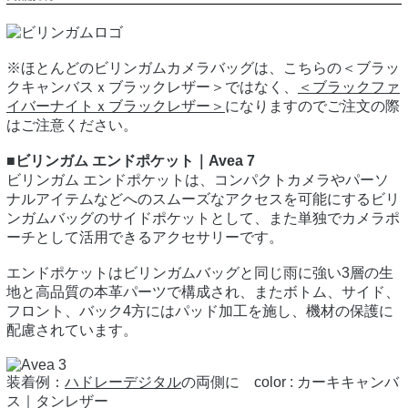
※ほとんどのビリンガムカメラバッグは、こちらの＜ブラッ
クキャンバスｘブラックレザー＞ではなく、
＜ブラックファ
イバーナイトｘブラックレザー＞
になりますのでご注文の際
はご注意ください。
■ビリンガム エンドポケット｜Avea 7
ビリンガム エンドポケットは、コンパクトカメラやパーソ
ナルアイテムなどへのスムーズなアクセスを可能にするビリ
ンガムバッグのサイドポケットとして、また単独でカメラポ
ーチとして活用できるアクセサリーです。
エンドポケットはビリンガムバッグと同じ雨に強い3層の生
地と高品質の本革パーツで構成され、またボトム、サイド、
フロント、バック4方にはパッド加工を施し、機材の保護に
配慮されています。
装着例：
ハドレーデジタル
の両側に color : カーキキャンバ
ス｜タンレザー