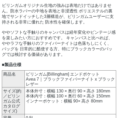
ビリンガムオリジナル生地の強みは表地だけではありませ
ん。防水ラバーの中地を表地と非浸透性 ポリエステルの裏
地でサンドイッチした3層構造が、ビリンガムユーザーに支
持される非常に優れた 防水性を確保します。
ややソフトな手触りのキャンバスは経年変化やビンテージ感
を楽しみたい方におすすめです。 キャンバスと比べれば、
ややラフな手触りのファイバーナイトは色落ちしにくく、
バッグを 日常的に酷使する方、特にブラックカラーのバッ
グでは検討する価値があります。
■製品仕様
商品名
ビリンガム[Billingham] エンドポケット
Avea 7｜ブラックファイバーナイト x ブラック
レザー
サイズ(約
本体外寸：横幅 130 × 奥行 90 × 高さ 180mm
／ビリン
本体内寸：横幅 100 × 奥行 60 × 高さ 150mm
ガム公式
インナーポケット：横幅 90× 高さ 80mm
カタログ
サイズ)
容量
0.5L